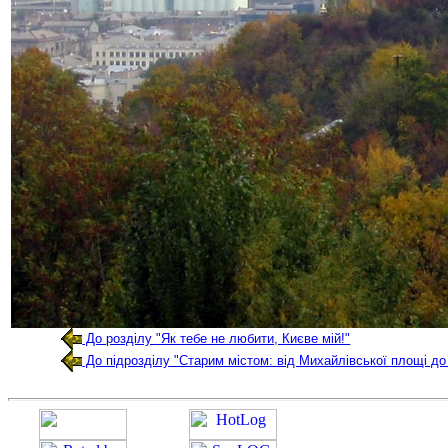
До розділу "Як тебе не любити, Києве мій!"
До підрозділу "Старим містом: від Михайлівської площі д