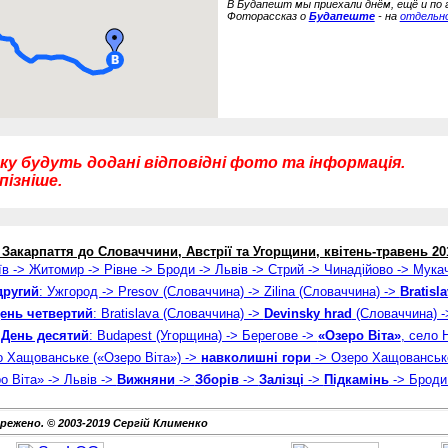
В Будапешт мы приехали днём, ещё и по 
Фоторассказ о
Будапеште
- на
отдельн
ку будуть додані відповідні фото та інформація.
ізніше.
 Закарпаття до Словаччини, Австрії та Угорщини, квітень-травень 20
їв -> Житомир -> Рівне -> Броди -> Львів -> Стрий -> Чинадійово -> Мука
другий
: Ужгород -> Presov (Словаччина) -> Zilina (Словаччина) ->
Bratisl
ень четвертий
: Bratislava (Словаччина) ->
Devinsky hrad
(Словаччина) 
День десятий
: Budapest (Угорщина) -> Берегове ->
«Озеро Віта»
, село
о Хащованське («Озеро Віта») ->
навколишні гори
-> Озеро Хащованське
о Віта» -> Львів ->
Вижняни
->
Зборів
->
Залізці
->
Підкамінь
-> Броди 
ережено. © 2003-2019 Сергій Клименко