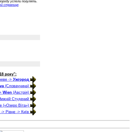
городу успели погулять.
ой странице
.
18 року":
чеве ->
Ужгород
ava
(Словаччина)
->
Wien
(Австрія)
 Нижній Студений
 («Озеро Віта»)
-> Рівне -> Київ