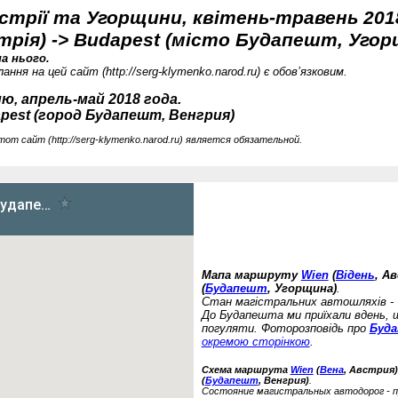
трії та Угорщини, квітень-травень 2018
стрія) -> Budapest (місто Будапешт, Уго
а нього.
ання на цей сайт (
http://serg-klymenko.narod.ru) є обов’язковим.
, апрель-май 2018 года.
apest (город Будапешт, Венгрия)
тот сайт (
http://serg-klymenko.narod.ru) является обязательной.
Мапа маршруту
Wien
(
Відень
, А
(
Будапешт
, Угорщина)
.
Стан магістральних автошляхів - 
До Будапешта ми приїхали вдень, 
погуляти. Фоторозповідь про
Буд
окремою сторінкою
.
Схема маршрута
Wien
(
Вена
, Австрия)
(
Будапешт
, Венгрия)
.
Состояние магистральных автодорог - п