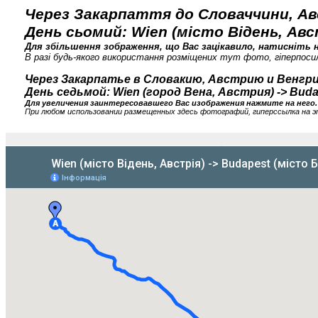
Через Закарпаття до Словаччини, Авс
День сьомий: Wien (місто Відень, Ав
Для збільшення зображення, що Вас зацікавило, натисніть н
В разі будь-якого використання розміщених тут фото, гіперпосил
Через Закарпатье в Словакию, Австрию и Венгрию
День седьмой: Wien (город Вена, Австрия) -> Bud
Для увеличения заинтересовавшего Вас изображения нажмите на него.
При любом использовании размещенных здесь фотографий, гиперссылка на э