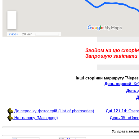
Згодом на цю сторін
Запрошую завітати п
Інші сторінки маршруту "Через
День перший
: Ки
День 
Д
До переліку фотосерій (List of photoseries)
Дні 12 і 14
: Озер
На головну (Main page)
День 15
: «Озер
Усі права заст