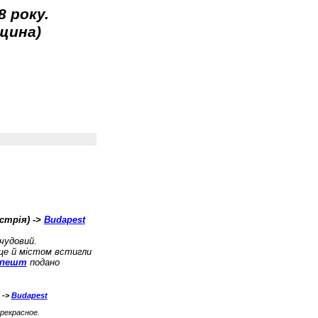
 року.
рщина)
встрія) ->
Budapest
чудовий.
ще й містом встигли
апешт
подано
 ->
Budapest
рекрасное.