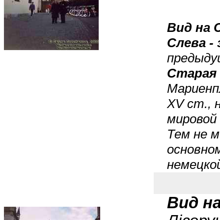
Вид на 
Слева -
предыду
Старая 
Мариенп
XV ст., 
мировой
Тем не м
основно
немецко
Вид на