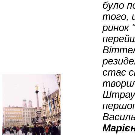
було п
того, 
ринок "
перейш
Віттел
резиде
стає с
творил
Штраус
першоп
Василь
Маріє