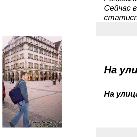
Сейчас 
статист
На ул
На улиц