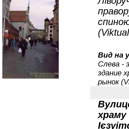
Лівору
правор
спиною
(Viktua
Вид на у
Слева - 
здание х
рынок (Vi
Вулице
храму 
Ієзуі