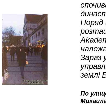
спочив
династ
Поряд 
розташ
Akadem
належа
Зараз 
управл
землі Б
По улиц
Михаила 