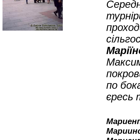
Середн
турнір
проход
сільго
Маріїн
Максим
покров
по бок
єресь 
Мариенпл
Мариинс