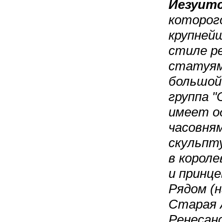
Иезуитс
которог
крупнейш
стиле р
статуям
большой
группа "
имеет о
часовня
скульпт
в короле
и принц
Рядом (н
Старая А
Ренесан