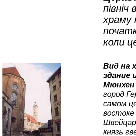
північ
храму 
початк
коли ц
Вид на х
здание 
Мюнхен
город Ге
самом це
востоке 
Швейцар
князь гв