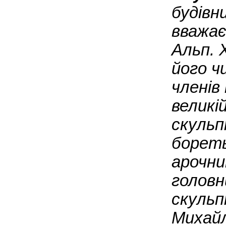
будівн
вважає
Альп. 
його ч
членів
великі
скульп
бореть
арочни
головн
скуль
Михайл