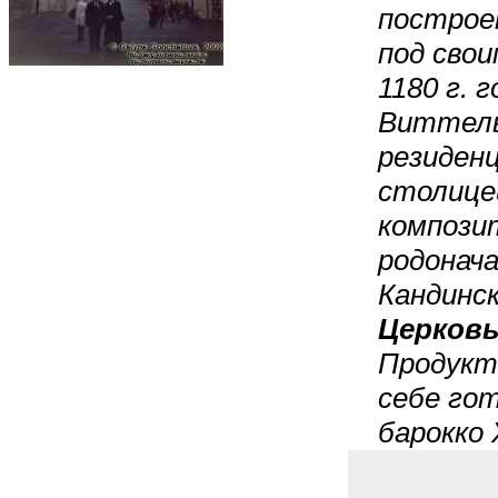
построе
под свои
1180 г. 
Виттель
резиденц
столице
компози
родонач
Кандинск
Церковь
Продукт
себе гот
барокко 