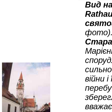
Вид на
Rathau
свято
фото)
Стара
Марієн
споруд
сильно
війни і
перебу
зберег
вважає