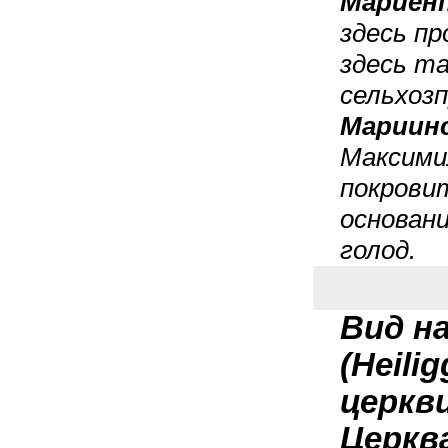
Мариен
здесь пр
здесь т
сельхоз
Мариинс
Максимил
покрови
основани
голод.
Вид н
(Heilig
церкви
Церкв