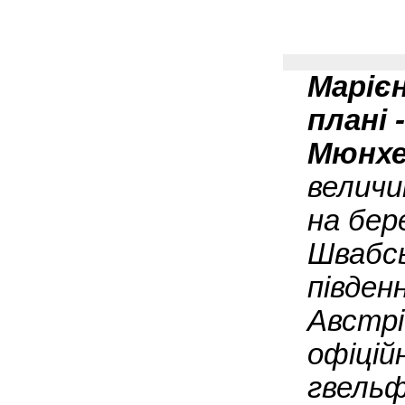
Марієн
плані 
Мюнх
величи
на бер
Швабсь
півден
Австрі
офіцій
гвельф