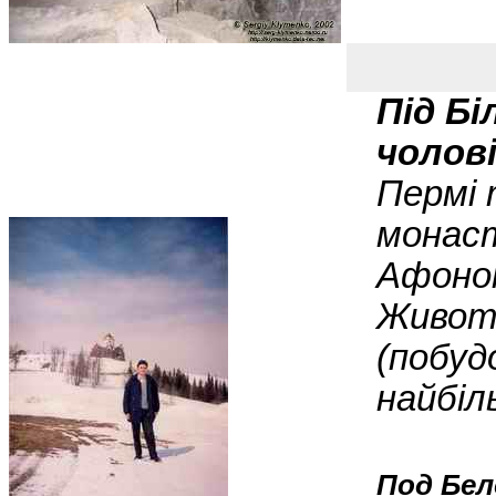
Під Б
чолов
Пермі 
монас
Афоном
Живот
(побуд
найбіл
Под Бел