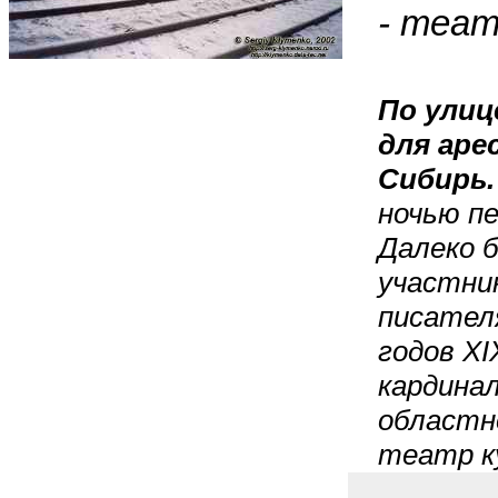
- теат
По улиц
для аре
Сибирь
ночью п
Далеко 
участник
писателя
годов XI
кардина
областн
театр к