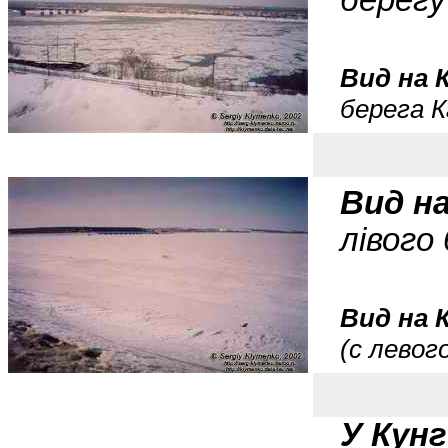
берегу
Вид на 
берега К
Вид н
лівого
Вид на 
(с левог
У Кунг