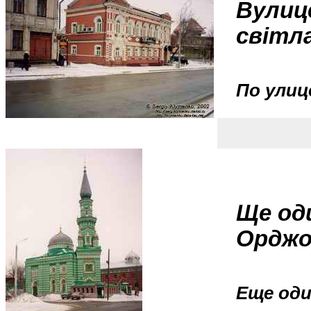
Вулиц
світла
По улиц
Ще оди
Орджон
Еще оди