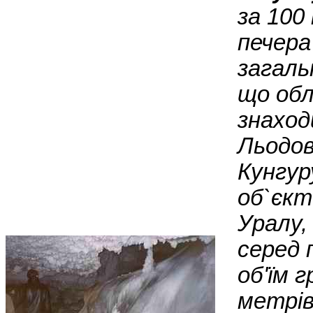
за 100 
печера
загаль
що обл
знаход
Льодові
Кунгур
об`єкт
Уралу,
серед 
об'їм 
метрів