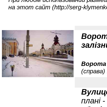
на этот сайт (
http://serg-klyme
Ворот
заліз
Ворота 
(справа)
Вулиц
плані 