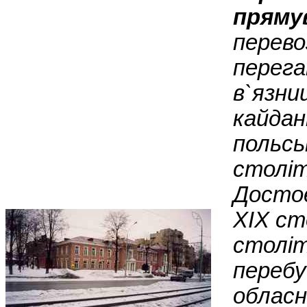
прямув
перево
перега
в`язни
кайдан
польсь
століт
Достоє
XIX ст
століт
перебу
обласн