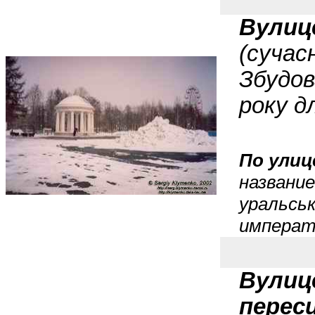
Вулиц
(сучасн
Збудов
року д
По улиц
название
уральськ
императо
Вулиц
переси