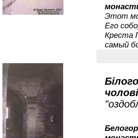
монаст
Этот мо
Его соб
Креста Г
самый бо
Білог
чолов
"оздоб
Белогор
монаст