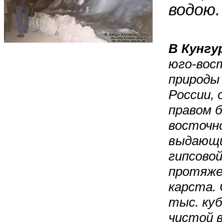
водою.
В Кунгу
юго-вос
природы 
России, 
правом б
восточно
выдающи
гипсовой
протяже
карста.
тыс. куб
чистой в