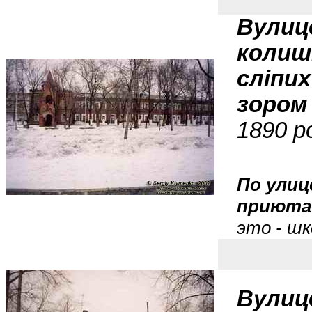
Вулиц
колиш
сліпих
зором
1890 ро
По улиц
приюта 
это - шк
Вулиц