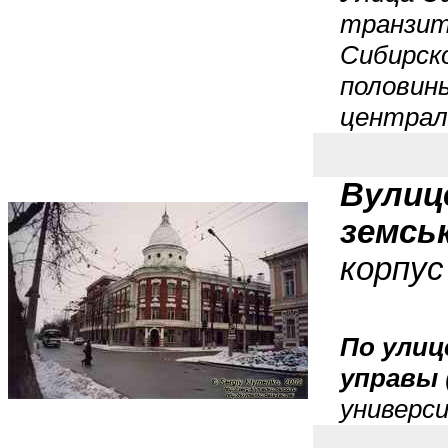
транзит
Сибирско
половины
централ
Вулиц
земськ
корпус
По улиц
управы
универс