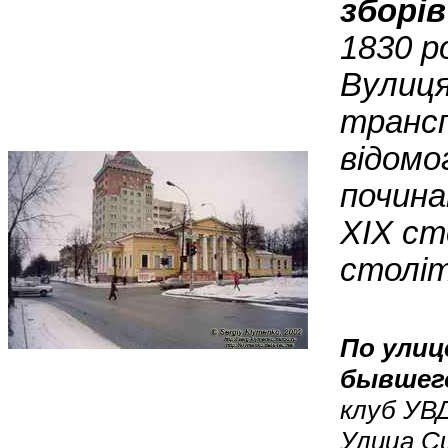
зборів
1830 ро
Вулиця
транс
відомо
почина
XIX ст
століт
По улиц
бывшего
клуб УВД
Улица С