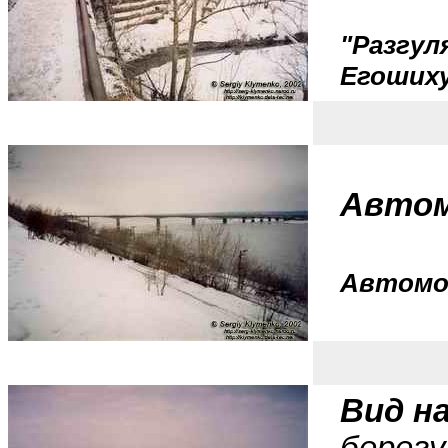
"Разгул
Егошиху
Автом
Автомоб
Вид н