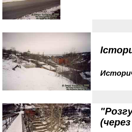
Істор
Историч
"Розг
(через