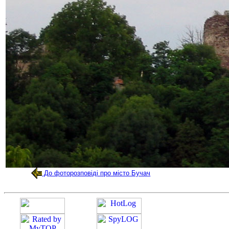
До фоторозповіді про місто Бучач