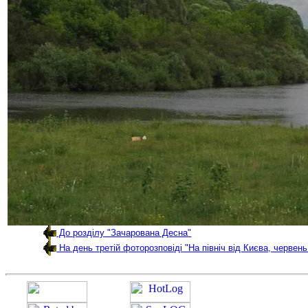
До розділу "Зачарована Десна"
На день третій фоторозповіді "На північ від Києва, червень