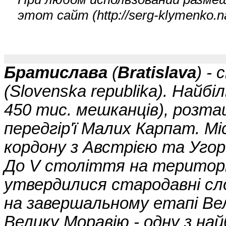
этот сайт (
http://serg-klymenko
Братислава
(
Bratislava
) -
(Slovenska republika). Найб
450 тис. мешканців), розта
передгір'ї Малих Карпат. М
кордону з Австрією та Уго
До V століття на територ
утвердилися стародавні слов
на завершальному етапі Ве
Велику Моравію - одну з на