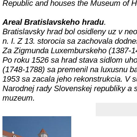
Republic and houses the Museum of Hi
Areal Bratislavskeho hradu
.
Bratislavsky hrad bol osidleny uz v n
n. I. Z 13. storocia sa zachovala dodn
Za Zigmunda Luxemburskeho (1387-1417
Po roku 1526 sa hrad stava sidlom uho
(1748-1788) sa premenil na luxusnu ba
1953 sa zacala jeho rekonstrukcia. V s
Narodnej rady Slovenskej republiky a 
muzeum.