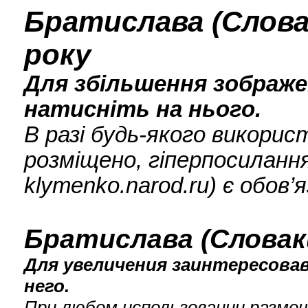
Братислава (Словач
року
Для збільшення зображен
натисніть на нього.
В разі будь-якого викори
розміщено, гіперпосилання
klymenko.narod.ru) є обов’
Братислава (Словаки
Для увеличения заинтересова
него.
При любом использовании размещ