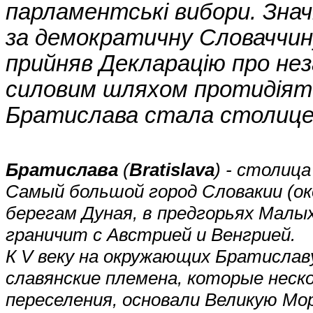
парламентські вибори. Знач
за демократичну Словаччин
прийняв Декларацію про нез
силовим шляхом протидіяти 
Братислава стала столице
Братислава
(
Bratislava
) - столица
Самый большой город Словакии (ок
берегам Дуная, в предгорьях Малы
граничит с Австрией и Венгрией.
К V веку на окружающих Братисла
славянские племена, которые неск
переселения, основали Великую Мор