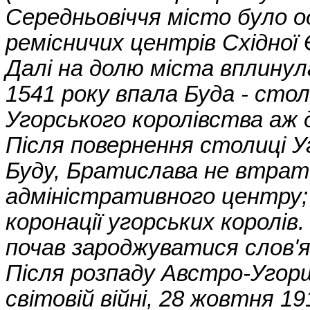
Середньовіччя місто було о
ремісничих центрів Східної 
Далі на долю міста вплинул
1541 року впала Буда - сто
Угорського королівства аж 
Після повернення столиці У
Буду, Братислава не втрат
адміністративного центру; 
коронації угорських королів.
почав зароджуватися слов'я
Після розпаду Австро-Угор
світовій війні, 28 жовтня 19