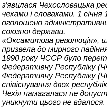
з'явилася Чехословацька рес
чехами і словаками. 1 січня
оголошено адміністративни
союзної держави.
«Оксамитова революція», що
призвела до мирного падінн
1990 року ЧССР було перет
Федеративну Республіку (ЧФ
Федеративну Республіку (Ч
співіснування двох республі
Чехія намагалася не допуст
уникнути цього не вдалося. У