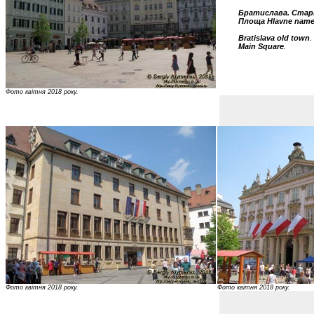
Братислава. Стар
Площа Hlavne name
Bratislava old town
.
Main Square
.
Фото квітня 2018 року.
Фото квітня 2018 року.
Фото квітня 2018 року.