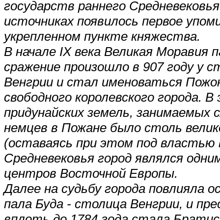
государств раннего Средневековья
источниках появилось первое упомин
укрепленном пункте княжества.
В начале IX века Великая Моравия
сражение произошло в 907 году у с
Венгрии и стал именоваться Пожонь
свободного королевского города. В
придунайских земель, занимаемых 
немцев в Пожане было столь велик
(оставаясь при этом под властью 
Средневековья город являлся одни
центров Восточной Европы.
Далее на судьбу города повлияла ос
пала Буда - столица Венгрии, и п
вплоть до 1784 года стала Братис