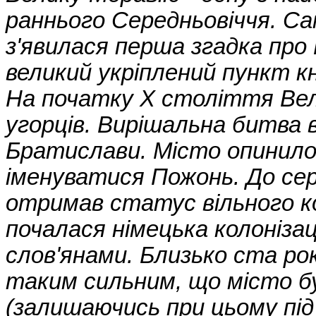
раннього Середньовіччя. Са
з'явилася перша згадка про
великий укріплений пункт к
На початку X століття Вел
угорців. Вирішальна битва в
Братислави. Місто опинило
іменуватися Пожонь. До се
отримав статус вільного ко
почалася німецька колоніза
слов'янами. Близько ста рок
таким сильним, що місто б
(залишаючись при цьому під