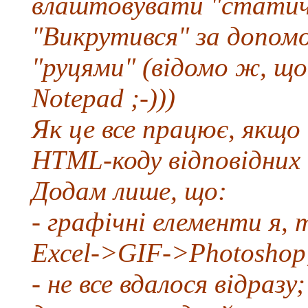
влаштовувати "статичн
"Викрутився" за допомо
"руцями" (відомо ж, щ
Notepad ;-)))
Як це все працює, якщо
HTML-коду відповідних 
Додам лише, що:
- графічні елементи я, 
Excel->GIF->Photoshop
- не все вдалося відразу