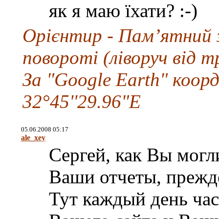
як я маю їхати? :-)
Орієнтир - Пам’ятний з
повороті (ліворуч від т
За "Google Earth" коор
32°45''29.96"E
05.06.2008 05:17
ale_xey
Сергей, как Вы могли
Ваши отчеты, прежде
Тут каждый день часа