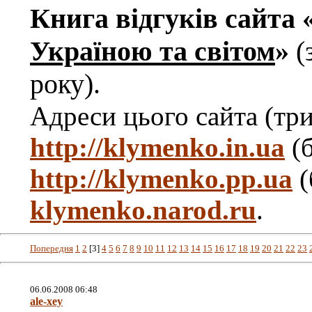
Книга відгуків сайта 
Україною та світом
»
(
року).
Адреси цього сайта (три
http://klymenko.in.ua
(б
http://klymenko.pp.ua
(
klymenko.narod.ru
.
Попередня
1
2
[3]
4
5
6
7
8
9
10
11
12
13
14
15
16
17
18
19
20
21
22
23
06.06.2008 06:48
ale-xey