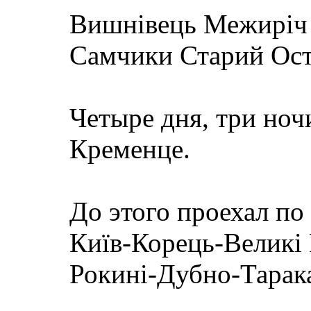
Вишнівець Межиріч 
Самчики Старий Ост
Четыре дня, три ночи
Кременце.
До этого проехал п
Київ-Корець-Великі
Рокині-Дубно-Тарак