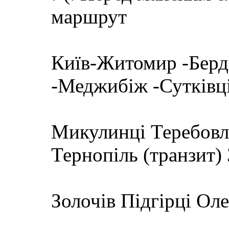
маршрут
Київ-Житомир -Берд
-Меджибіж -Сутківці
Микулинці Теребовл
Тернопіль (транзит)
Золочів Підгірці Ол