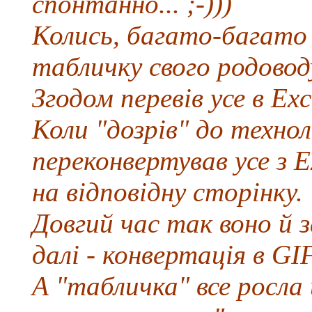
спонтанно... ;-)))
Колись, багато-багато 
табличку свого родово
Згодом перевів усе в Exc
Коли "дозрів" до техно
переконвертував усе з E
на відповідну сторінку.
Довгий час так воно й з
далі - конвертація в GIF
А "табличка" все росла 