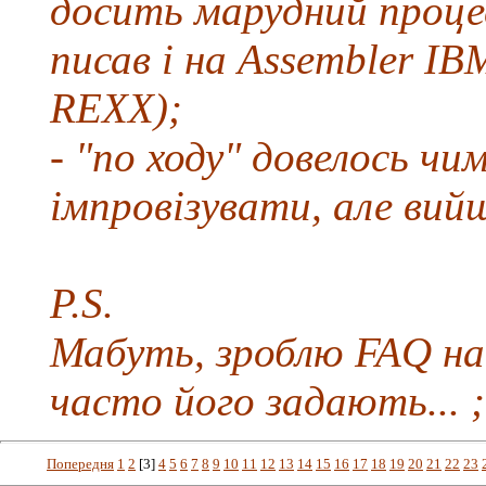
досить марудний проце
писав і на Assembler IBM
REXX);
- "по ходу" довелось ч
імпровізувати, але вийш
P.S.
Мабуть, зроблю FAQ на
часто його задають... ;
Попередня
1
2
[3]
4
5
6
7
8
9
10
11
12
13
14
15
16
17
18
19
20
21
22
23