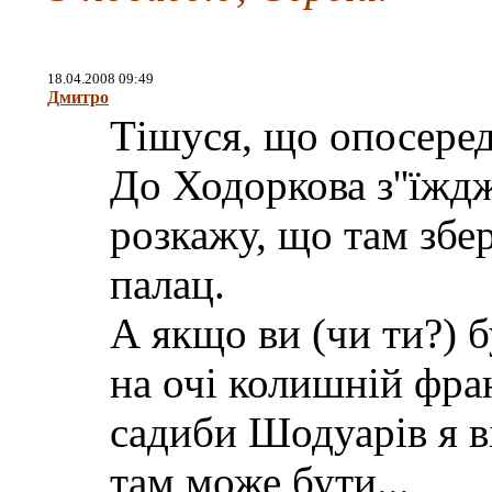
18.04.2008 09:49
Дмитро
Тішуся, що опосеред
До Ходоркова з''їждж
розкажу, що там збе
палац.
А якщо ви (чи ти?) б
на очі колишній фр
садиби Шодуарів я ві
там може бути...