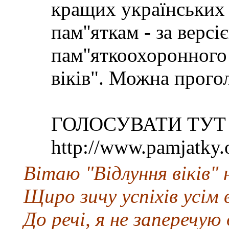
кращих українських 
пам''яткам - за версі
пам''яткоохоронного
віків". Можна проголо
ГОЛОСУВАТИ ТУТ 
http://www.pamjatky.
Вітаю "Відлуння віків" 
Щиро зичу успіхів усім
До речі, я не заперечу