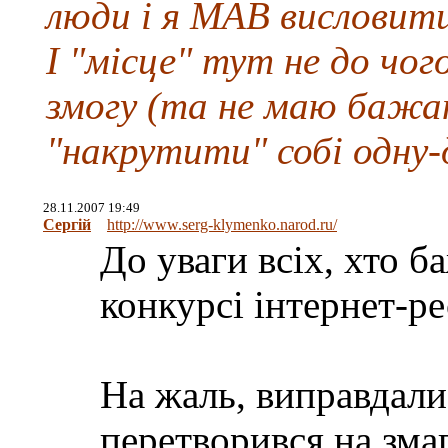
люди і я МАВ висловити
І "місце" тут не до чог
змогу (та не маю бажанн
"накрутити" собі одну-д
28.11.2007 19:49
Сергій
http://www.serg-klymenko.narod.ru/
До уваги всіх, хто б
конкурсі інтернет-ре
На жаль, виправдали
перетворився на змаг