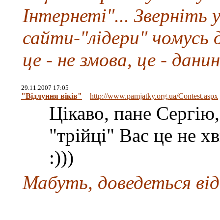
Інтернеті"... Зверніть у
сайти-"лідери" чомусь 
це - не змова, це - дани
29.11.2007 17:05
"Відлуння віків"
http://www.pamjatky.org.ua/Contest.aspx
Цікаво, пане Сергію
"трійці" Вас це не 
:)))
Мабуть, доведеться від