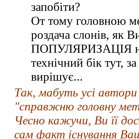
запобіти?
От тому головною м
роздача слонів, як В
ПОПУЛЯРИЗАЦІЯ нашо
технічний бік тут, з
вирішує...
Так, мабуть усі автори
"справжню головну мету"
Чесно кажучи, Ви її дос
сам факт існування Ваш