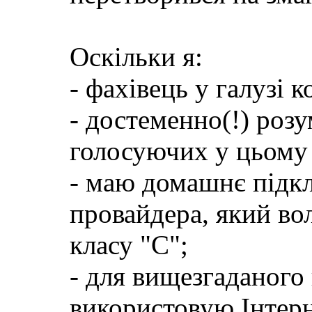
Оскільки я:
- фахівець у галузі
- достеменно(!) розу
голосуючих у цьому 
- маю домашнє підкл
провайдера, який во
класу "C";
- для вищезгаданого
використовую Інтер