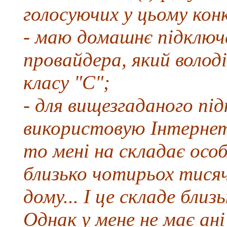
голосуючих у цьому конк
- маю домашнє підключ
провайдера, який волод
класу "C";
- для вищезгаданого пі
використовую Інтернет
то мені на складає осо
близько чотирьох тисяч 
дому... І це складе близ
Однак у мене не має ан