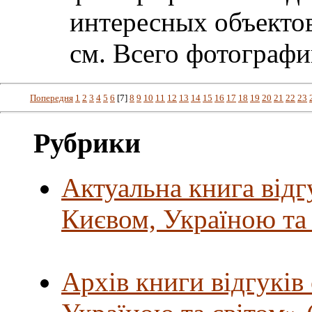
интересных объектов
см. Всего фотографи
Попередня
1
2
3
4
5
6
[7]
8
9
10
11
12
13
14
15
16
17
18
19
20
21
22
23
Рубрики
Актуальна книга відг
Києвом, Україною та
Архів книги відгуків