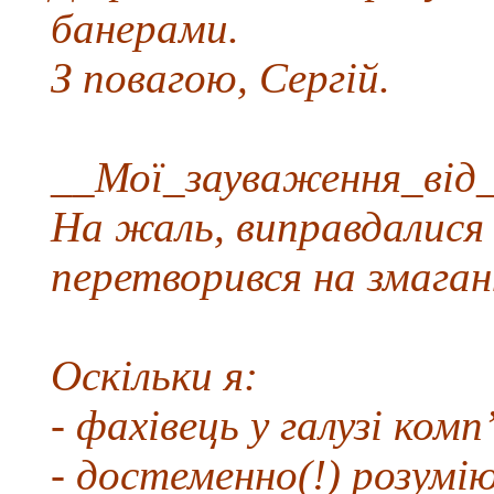
банерами.
З повагою, Сергій.
__Мої_зауваження_від_
На жаль, виправдалися 
перетворився на змаганн
Оскільки я:
- фахівець у галузі ко
- достеменно(!) розумі