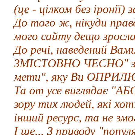
(це - цілком без іронії)
До того ж, нікуди правд
мого сайту дещо зросла.
До речі, наведений Вам
ЗМІСТОВНО ЧЕСНО" з т
мети", яку Ви ОПРИЛ
Та от усе виглядає 
зору тих людей, які хо
інший ресурс, та не змо
І ще... З приводу "попу