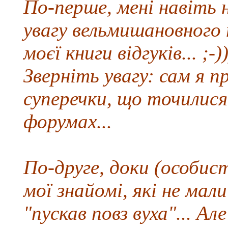
По-перше, мені навіть 
увагу вельмишановного
моєї книги відгуків... ;-))
Зверніть увагу: сам я п
суперечки, що точилися
форумах...
По-друге, доки (особис
мої знайомі, які не мал
"пускав повз вуха"... А