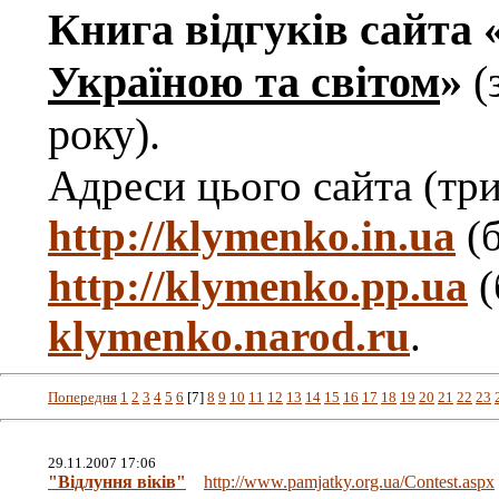
Книга відгуків сайта 
Україною та світом
»
(
року).
Адреси цього сайта (три
http://klymenko.in.ua
(б
http://klymenko.pp.ua
(
klymenko.narod.ru
.
Попередня
1
2
3
4
5
6
[7]
8
9
10
11
12
13
14
15
16
17
18
19
20
21
22
23
29.11.2007 17:06
"Відлуння віків"
http://www.pamjatky.org.ua/Contest.aspx