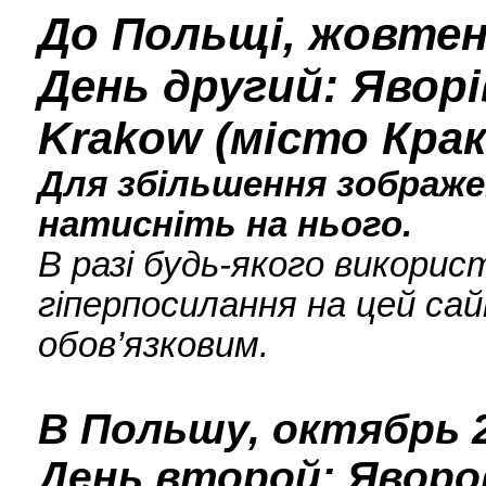
До Польщі, жовтень
День другий: Яворі
Krakow (місто Крак
Для збільшення зображен
натисніть на нього.
В разі будь-якого викори
гіперпосилання на цей сай
обов’язковим.
В Польшу, октябрь 2
День второй: Яворо