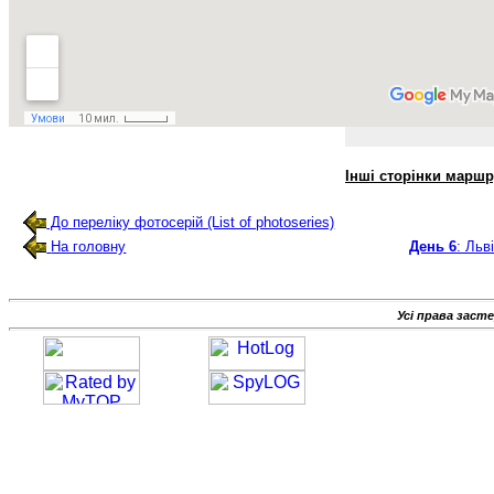
Інші сторінки марш
До переліку фотосерій (List of photoseries)
На головну
День 6
: Льв
Усі права заст