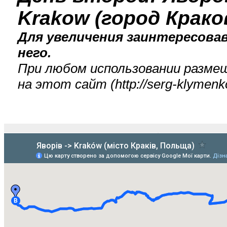
Krakow (город Крако
Для увеличения заинтересова
него.
При любом использовании разме
на этот сайт (
http://serg-klyme