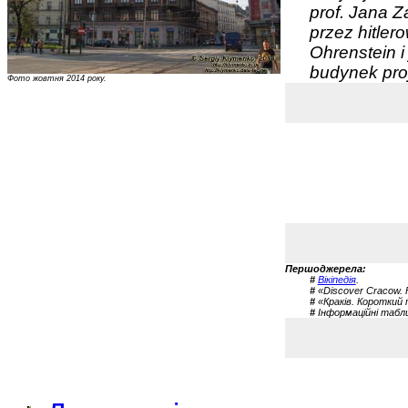
prof. Jana 
przez hitler
Ohrenstein 
budynek proj
Фото жовтня 2014 року.
Першоджерела:
#
Вікіпедія
.
#
«Discover Cracow. F
#
«Краків. Короткий 
#
Інформаційні таблиц