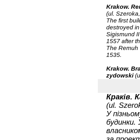
Krakow. Re
(ul. Szeroka,
The first bu
destroyed in
Sigismund II
1557 after t
The Remuh Ce
1535.
Krakow. Br
zydowski
(u
Краків. 
(ul. Szero
У пізньом
будинки. 
власником
за проек