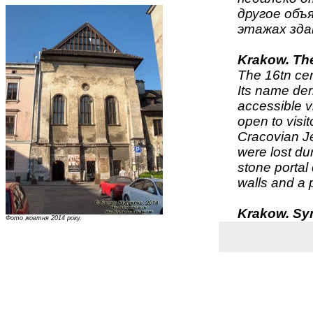
другое объ
этажах зда
Krakow. Th
The 16tn ce
Its name deri
accessible v
open to visi
Cracovian Jew
were lost du
stone portal
walls and a p
Krakow. S
Фото жовтня 2014 року.