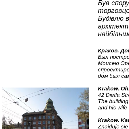
Був спору
торговце
Будівлю 
архітекто
найбільш
Краков. Д
Был постро
Моисею Оре
спроектиро
дом был са
Krakow. Oh
42 Dietla Str
The building
and his wife 
Krakow. Ka
Znajduje sie 