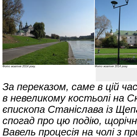
Фото жовтня 2014 року.
Фото жовтня 2014 року.
За переказом, саме в цій ча
в невеликому костьолі на С
єпископа Станіслава із Щепа
спогад про цю подію, щорічн
Вавель процесія на чолі з 