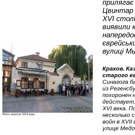
прилягає 
Цвинтар п
XVI столі
виявили к
напередод
єврейськ
вулиці Мь
Краков. К
старого е
Синагога б
из Регенсб
похоронен 
действует.
XVI века. 
несколько 
Фото жовтня 2014 року.
войн в XVII
улице Медов