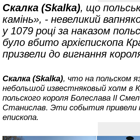
Скалка (Skalka)
, що польсь
камінь», - невеликий вапняк
у 1079 році за наказом поль
було вбито архієпископа Кра
призвели до вигнання короля
Скалка (Skalka)
, что на польском я
небольшой известняковый холм в Кр
польского короля Болеслава II Сме
Станислав. Эти события привели к
епископа.