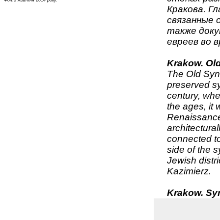
Фото жовтня 2014 року.
Кракова. Г
связанные 
также доку
евреев во 
Krakow. Ol
The Old Syna
preserved sy
century, whe
the ages, it 
Renaissance 
architectura
connected to
side of the 
Jewish distri
Kazimierz.
Krakow. Sy