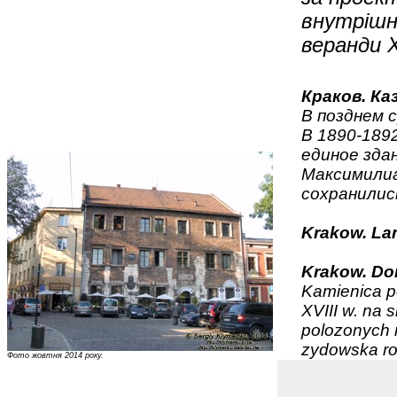
внутрішнь
веранди 
Краков. Ка
В позднем 
В 1890-189
единое зда
Максимилиа
сохранилис
Krakow. La
Krakow. D
Kamienica po
XVIII w. na 
polozonych n
zydowska ro
Фото жовтня 2014 року.