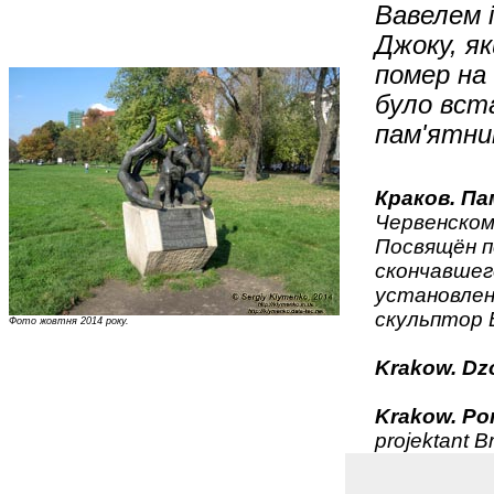
Вавелем 
Джоку, як
помер на
було вст
пам'ятни
Краков. П
Червенском
Посвящён п
скончавшег
установлен
скульптор 
Фото жовтня 2014 року.
Krakow. Dzo
Krakow. Po
projektant B