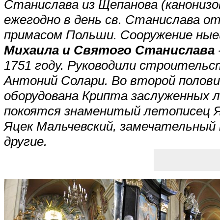
Станислава из Щепанова (канонизо
ежегодно в день св. Станислава от
примасом Польши. Сооружение ны
Михаила и Святого Станислава
1751 году. Руководили строител
Антоний Солари. Во второй полови
оборудована Крипта заслуженных л
покоятся знаменитый летописец Я
Яцек Мальчевский, замечательный 
другие.