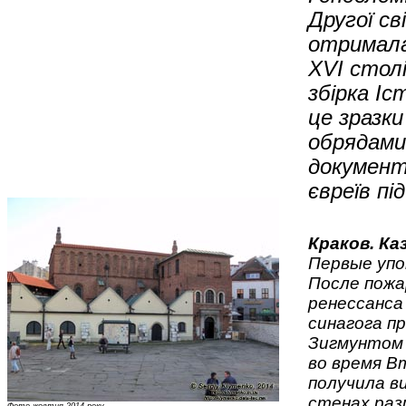
Другої св
отримала 
XVI столі
збірка І
це зразки
обрядами
документ
євреїв під
Краков. Ка
Первые упо
После пожа
ренессанса
синагога п
Зигмунтом 
во время В
получила ви
стенах раз