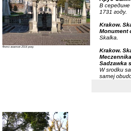
В середине
1731 году.
Krakow. Ska
Monument of
Skalka.
Фото жовтня 2014 року.
Krakow. Ska
Meczennik
Sadzawka s
W srodku sa
samej obudo