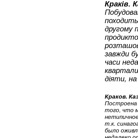
Краків. 
Побудован
походить
другому 
продиктов
розташова
завжди бу
часи неда
квартали.
діяти, на
Краков. Ка
Построена 
того, что 
нетипичное
т.к. синаго
было оживл
недалеко о