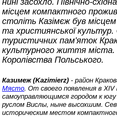
нині засохло. Північно-схід
місцем компактного прожив
століть Казімєж був місцем 
та християнської культур. С
туристичних пам'яток Крак
культурного життя міста. 
Королівства Польського.
Казимеж (Kazimierz)
- район Крако
Място
. От своего появления в XIV
самоуправляющимся городом к югу
руслом Вислы, ныне высохшим. Се
историческим местом компактного