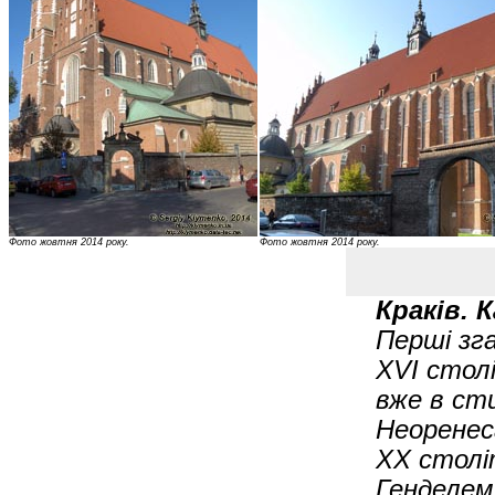
Фото жовтня 2014 року.
Фото жовтня 2014 року.
Краків. 
Перші зга
XVI столі
вже в ст
Неоренес
XX столі
Генделем