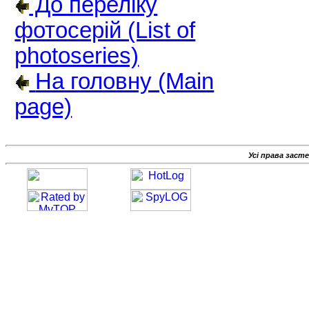
До переліку
фотосерій (List of
photoseries)
На головну (Main
page)
Усі права заст