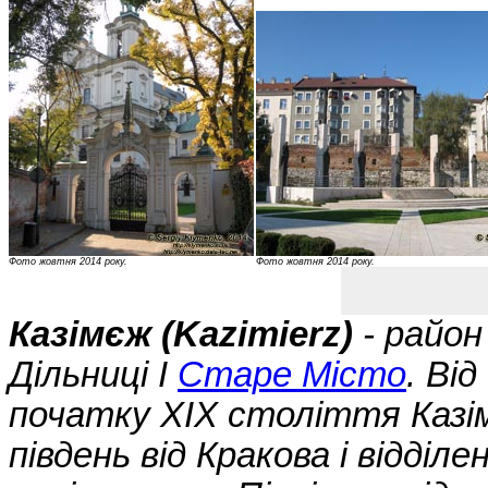
Фото жовтня 2014 року.
Фото жовтня 2014 року.
Казімєж (Kazimierz)
- район
Дільниці I
Старе Місто
. Ві
початку XIX століття Казі
південь від Кракова і відділ