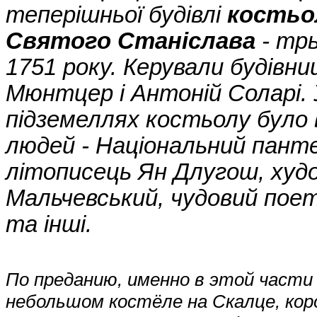
теперішньої будівлі
костьо
Святого Станіслава
- трь
1751 року. Керували будівн
Мюнтцер і Антоній Соларі. 
підземеллях костьолу було
людей - Національний пант
літописець Ян Длугош, худо
Мальчевський, чудовий поет
та інші.
По преданию, именно в этой части 
небольшом костёле на Скалце, кор