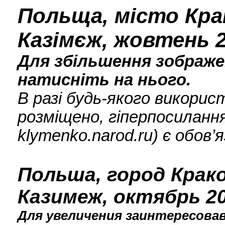
Польща, місто Крак
Казімєж, жовтень 2
Для збільшення зображен
натисніть на нього.
В разі будь-якого викори
розміщено, гіперпосилання
klymenko.narod.ru) є обов’
Польша, город Крако
Казимеж, октябрь 20
Для увеличения заинтересова