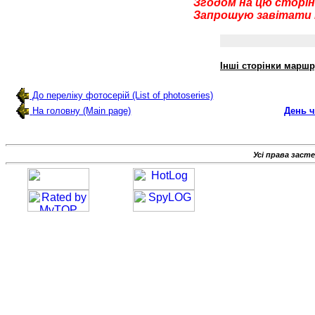
Згодом на цю сторін
Запрошую завітати п
Інші сторінки маршр
До переліку фотосерій (List of photoseries)
На головну (Main page)
День 
Усі права заст