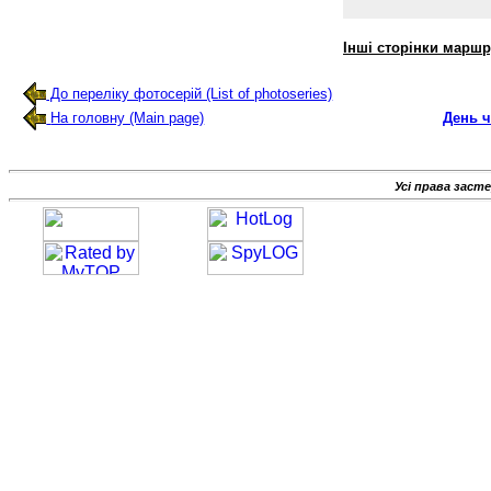
Інші сторінки маршр
До переліку фотосерій (List of photoseries)
На головну (Main page)
День 
Усі права заст