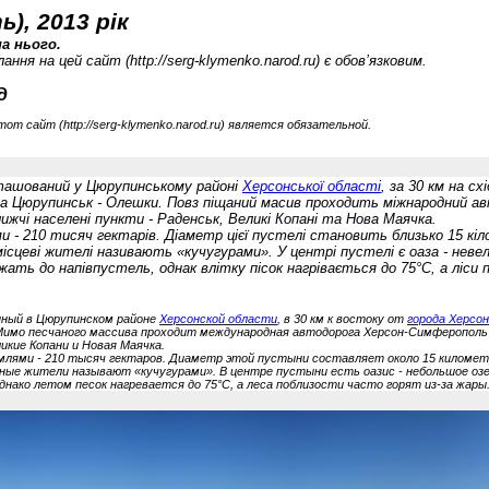
), 2013 рік
а нього.
ання на цей сайт (
http://serg-klymenko.narod.ru) є обов’язковим.
д
тот сайт (
http://serg-klymenko.narod.ru) является обязательной.
озташований у Цюрупинському районі
Херсонської області
, за 30 км на сх
іста Цюрупинськ - Олешки. Повз піщаний масив проходить міжнародний 
ижчі населені пункти - Раденськ, Великі Копані та Нова Маячка.
 - 210 тисяч гектарів. Діаметр цієї пустелі становить близько 15 кі
місцеві жителі називають «кучугурами». У центрі пустелі є оаза - невел
ать до напівпустель, однак влітку пісок нагрівається до 75°С, а ліси
нный в Цюрупинском районе
Херсонской области
, в 30 км к востоку от
города Херсон
. Мимо песчаного массива проходит международная автодорога Херсон-Симферополь 
икие Копани и Новая Маячка.
емлями - 210 тысяч гектаров. Диаметр этой пустыни составляет около 15 киломе
ные жители называют «кучугурами». В центре пустыни есть оазис - небольшое оз
нако летом песок нагревается до 75°С, а леса поблизости часто горят из-за жары