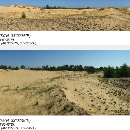
54"N, 33°02'35"E).
°02'35"E).
 (46°38'54"N, 33°02'35"E).
55"N, 33°02'45"E).
°02'45"E).
 (46°38'55"N, 33°02'45"E).