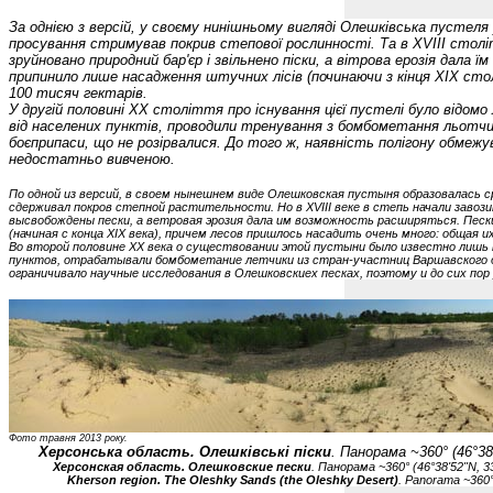
За однією з версій, у своєму нинішньому вигляді Олешківська пустеля 
просування стримував покрив степової рослинності. Та в XVIII столі
зруйновано природний бар'єр і звільнено піски, а вітрова ерозія дала ї
припинило лише насадження штучних лісів (починаючи з кінця XIX сто
100 тисяч гектарів.
У другій половині XX століття про існування цієї пустелі було відомо
від населених пунктів, проводили тренування з бомбометання льотчик
боєприпаси, що не розірвалися. До того ж, наявність полігону обмежу
недостатньо вивченою.
По одной из версий, в своем нынешнем виде Олешковская пустыня образовалась с
сдерживал покров степной растительности. Но в XVIII веке в степь начали заво
высвобождены пески, а ветровая эрозия дала им возможность расширяться. Песк
(начиная с конца XIX века), причем лесов пришлось насадить очень много: общая 
Во второй половине XX века о существовании этой пустыни было известно лишь 
пунктов, отрабатывали бомбометание летчики из стран-участниц Варшавского дог
ограничивало научные исследования в Олешковскиех песках, поэтому и до сих по
Фото травня 2013 року.
Херсонська область. Олешківські піски
. Панорама ~360° (46°38'
Херсонская область. Олешковские пески
. Панорама ~360° (46°38'52"N, 33
Kherson region. The Oleshky Sands (the Oleshky Desert)
. Panorama ~360°