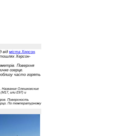
ід від
міста Херсон
.
автошлях Херсон-
лометрів. Поверхня
ичке озерце.
 поблизу часто горять
. Название Олешковские
(M17, или E97) и
тров. Поверхность
ерцо. По температурному
.