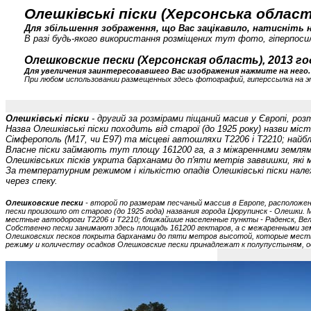
Олешківські піски (Херсонська область
Для збільшення зображення, що Вас зацікавило, натисніть н
В разі будь-якого використання розміщених тут фото, гіперпосил
Олешковские пески (Херсонская область), 2013 го
Для увеличения заинтересовавшего Вас изображения нажмите на него.
При любом использовании размещенных здесь фотографий, гиперссылка на э
Олешківські піски
- другий за розмірами піщаний масив у Європі, р
Назва Олешківські піски походить від старої (до 1925 року) назви м
Сімферополь (M17, чи E97) та місцеві автошляхи T2206 і T2210; найбл
Власне піски займають тут площу 161200 га, а з міжаренними землями
Олешківських пісків укрита барханами до п'яти метрів заввишки, які 
За температурним режимом і кількістю опадів Олешківські піски належ
через спеку.
Олешковские пески
- второй по размерам песчаный массив в Европе, расположе
пески произошло от старого (до 1925 года) названия города Цюрупинск - Олешки
местные автодороги T2206 и T2210; ближайшие населенные пункты - Раденск, Вел
Собственно пески занимают здесь площадь 161200 гектаров, а с межаренными з
Олешковских песков покрыта барханами до пяти метров высотой, которые мест
режиму и количеству осадков Олешковские пески принадлежат к полупустыням, од