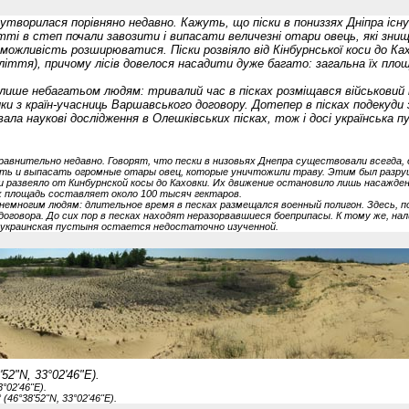
утворилася порівняно недавно. Кажуть, що піски в пониззях Дніпра існу
тті в степ почали завозити і випасати величезні отари овець, які зни
м можливість розширюватися. Піски розвіяло від Кінбурнської коси до Ках
ліття), причому лісів довелося насадити дуже багато: загальна їх пл
 лише небагатьом людям: тривалий час в пісках розміщався військовий п
и з країн-учасниць Варшавського договору. Дотепер в пісках подекуди
вала наукові дослідження в Олешківських пісках, тож і досі українська
равнительно недавно. Говорят, что пески в низовьях Днепра существовали всегда, 
зить и выпасать огромные отары овец, которые уничтожили траву. Этим был разру
и развеяло от Кинбурнской косы до Каховки. Их движение остановило лишь насажде
их площадь составляет около 100 тысяч гектаров.
немногим людям: длительное время в песках размещался военный полигон. Здесь, п
овора. До сих пор в песках находят неразорвавшиеся боеприпасы. К тому же, нал
р украинская пустыня остается недостаточно изученной.
52"N, 33°02'46"E).
°02'46"E).
 (46°38'52"N, 33°02'46"E).