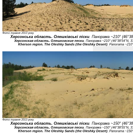
Фото травня 2013 року.
Херсонська область. Олешківські піски
. Панорама ~210° (46°38'
Херсонская область. Олешковские пески
. Панорама ~210° (46°38'54"N, 33
Kherson region. The Oleshky Sands (the Oleshky Desert)
. Panorama ~210°
Фото травня 2013 року.
Херсонська область. Олешківські піски
. Панорама ~150° (46°38'
Херсонская область. Олешковские пески
. Панорама ~150° (46°38'55"N, 33
Kherson region. The Oleshky Sands (the Oleshky Desert)
. Panorama ~150°