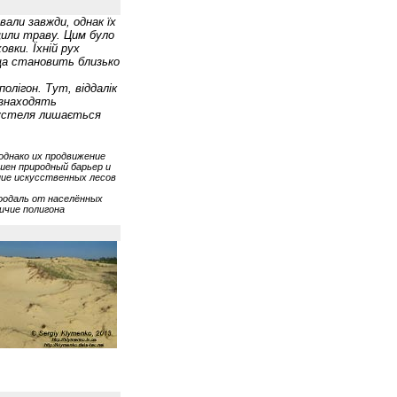
вали завжди, однак їх
щили траву. Цим було
овки. Їхній рух
оща становить близько
олігон. Тут, віддалік
 знаходять
 пустеля лишається
однако их продвижение
шен природный барьер и
ние искусственных лесов
оодаль от населённых
ичие полигона