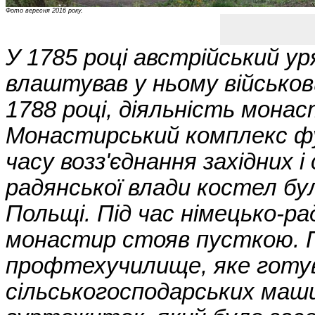
Фото вересня 2016 року.
У 1785 році австрійський у
влаштував у ньому військов
1788 році, діяльність мона
Монастирський комплекс фу
часу возз'єднання західних і
радянської влади костел бу
Польщі. Під час німецько-ра
монастир стояв пусткою. П
профтехучилище, яке готув
сільськогосподарських маш