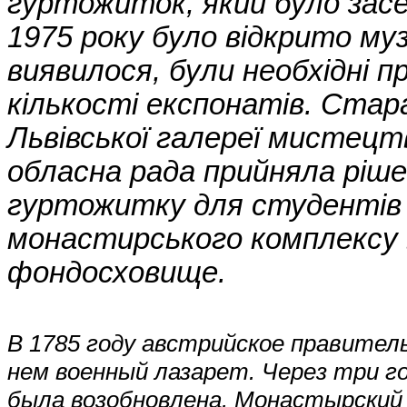
гуртожиток, який було засе
1975 року було відкрито муз
виявилося, були необхідні п
кількості експонатів. Ста
Львівської галереї мистецтв
обласна рада прийняла ріше
гуртожитку для студентів
монастирського комплексу 
фондосховище.
В 1785 году австрийское правител
нем военный лазарет. Через три г
была возобновлена. Монастырский 