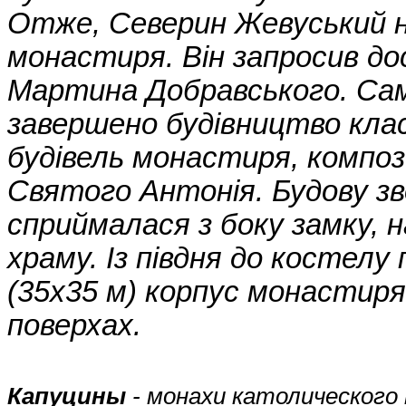
Отже, Северин Жевуський н
монастиря. Він запросив до
Мартина Добравського. Саме
завершено будівництво кла
будівель монастиря, компо
Святого Антонія. Будову зв
сприймалася з боку замку, 
храму. Із півдня до костелу
(35х35 м) корпус монастиря
поверхах.
Капуцины
- монахи католического 