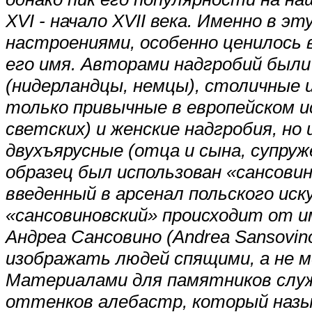
XVI - начало XVII века. Именно в э
настроениями, особенно ценилось в
его имя. Авторами надгробий был
(нидерландцы, немцы), столичные 
только привычные в европейском ис
светских) и женские надгробия, но 
двухъярусные (отца и сына, супруж
образец был использован «сансови
введенный в арсенал польского ис
«сансовиновский» происходит от и
Андреа Сансовино (Andrea Sansovin
изображать людей спящими, а не 
Материалами для памятников служи
оттенков алебастр, который назы