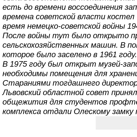
есть до времени воссоединения за
времена советской власти костел 
время немецко-советской войны 1
После войны тут было открыто п
сельскохозяйственных машин. В п
которое было заселено в 1961 году.
В 1975 году был открыт музей-запо
необходимы помещения для хранен
Стараниями тогдашнего директора 
Львовский областной совет приня
общежития для студентов профте
комплекса отдали Олескому замку