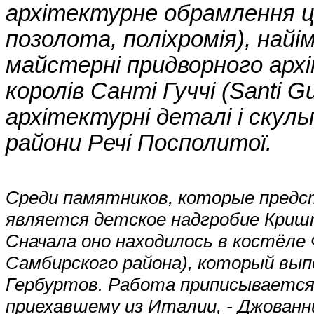
архітектурне обрамлення ці
позолота, поліхромія), найім
майстерні придворного арх
королів Санті Гуччі (Santi 
архітектурні деталі і скуль
райони Речі Посполитої.
Среди памятников, которые предс
является детское надгробие Кришт
Сначала оно находилось в костёле
Самбирского района), который вы
Гербуртов. Работа приписывается 
приехавшему из Италии, - Джованн