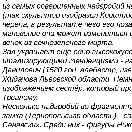
из самых совершенных надгробий н
(так скульптор изобразил Криштоф
черепа, в результате чего его поз
мгновение она может измениться и 
венок из вечнозеленого мирта.
Зал украшает еще одно высокохуд
итализирующими тенденциями - на
Данилович (1580 год, алебастр, из
Жидачова Львовской области. Немн
изображением сестёр, который пр
Трвалому.
Несколько надгробий во фрагмента
замка (Тернопольская область) - 
Сенявских. Среди них - фигуры Ник