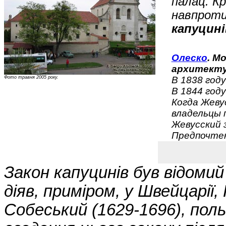
палац. К
навпроти
капуцині
Олеско
. М
архитекту
Фото травня 2005 року.
В 1838 год
В 1844 год
Когда Жеву
владельцы 
Жевусский 
Предпочте
Закон капуцинів був відомий 
діяв, приміром, у Швейцарії, 
Собеський (1629-1696), поль