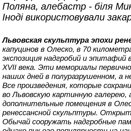
Поляна, алебастр - біля Ми
Іноді використовували зака
Львовская скульптура эпохи рен
капуцинов в Олеско, в 70 километ
экспозиция надгробий и эпитафий в
XVII века. Эти мемориалы первичн
наших дней в полуразрушенном, а 
Все произведения, которые сохрани
во Львовскую картинную галерею, а
дополнительные помещения в Олеск
ренессансной скульптуры. Открыти
Обычай сооружать надгробные пам
однако пик его популярности на н