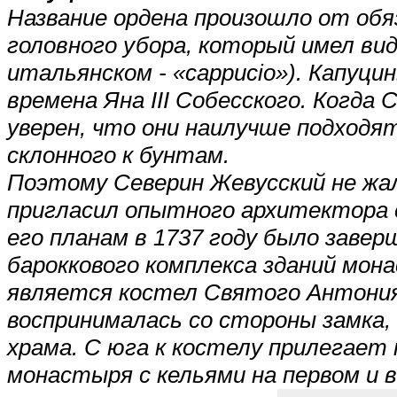
Название ордена произошло от об
головного убора, который имел вид
итальянском - «cappucio»). Капуц
времена Яна III Собесского. Когда 
уверен, что они наилучше подходя
склонного к бунтам.
Поэтому Северин Жевусский не жа
пригласил опытного архитектора 
его планам в 1737 году было заве
бароккового комплекса зданий мо
является костел Святого Антония
воспринималась со стороны замка,
храма. С юга к костелу прилегает 
монастыря с кельями на первом и 