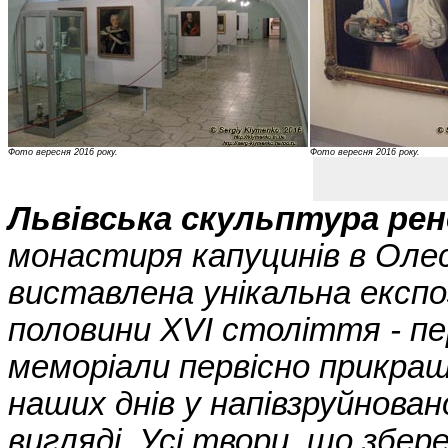
Фото вересня 2016 року.
Фото вересня 2016 року.
Львівська скульптура рен
монастиря капуцинів в Олес
виставлена унікальна експо
половини XVI століття - пе
меморіали первісно прикраша
наших днів у напівзруйнован
вигляді. Усі твори, що збер