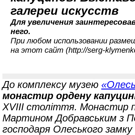
галереи искусств
Для увеличения заинтересова
него.
При любом использовании разме
на этот сайт (
http://serg-klyme
До комплексу музею
«Олесь
монастир ордену капуцин
XVIII століття. Монастир 
Мартином Добравським з По
господаря Олеського замку