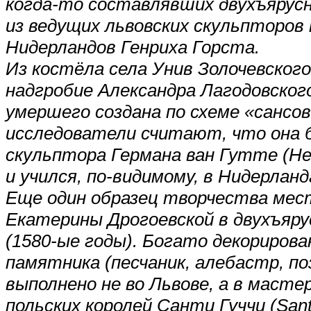
когда-то составлявших двухъярусн
из ведущих львовских скульпторов 
Нидерландов Генриха Горста.
Из костёла села Унив Золочевског
надгробие Александра Лагодовского
умершего создана по схеме «сансо
исследователи считают, что она 
скульптора Германа ван Гутте (Her
и учился, по-видимому, в Нидерланд
Еще один образец творчества мес
Екатерины Дрогоевской в двухъяру
(1580-ые годы). Богато декориров
памятника (песчаник, алебастр, по
выполнено не во Львове, а в маст
польских королей Санти Гуччи (Sant