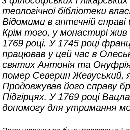
з філософських і лікарських
теологічної бібліотеки вла
Відомими в аптечній справі
Крім того, у монастирі жив 
1769 році. У 1745 році фра
працював у цей час в Олесь
святих Антонія та Онуфрія 
помер Северин Жевуський, я
Продовжував його справу бр
Підгірцях. У 1769 році Вацл
допомогу для утримання мон