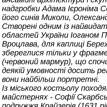
надгробки Адама Ієроніма Се
його синів Миколи, Олександ
Створені одним із найвидат
областей України Іоганом Пф
Вроцлава, для каплиці Береж
збереглися тільки у фрагме
(червоний мармур), що споч
деякій умовності досить реа
вони найбільш портретні.
Із міського костьолу походя
майстернях - Софії Скарбськ
подружжя Крайзерів (1631 рі