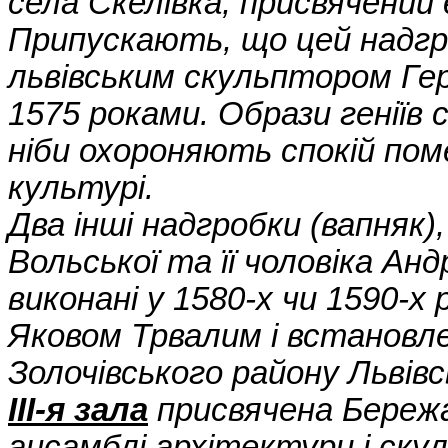
села Скелівка, присвячений
Припускають, що цей надгр
львівським скульптором Гер
1575 роками. Образи геніїв 
ніби охороняють спокій пом
культурі.
Два інші надгробки (вапняк)
Вольської та її чоловіка Анд
виконані у 1580-х чи 1590-х
Яковом Трвалим і встановле
Золочівського району Львівс
III-я зала
присвячена Бережа
ансамблі архітектури і ск