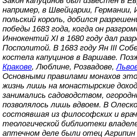
Закон капуцинов был известен в Евр
например, в Швейцарии, Германии, И
польский король, добился разрешен
победы 1683 года, когда он разгр
Иннокентий XI в 1680 году дал раз
Посполитой. В 1683 году Ян III Со
костела капуцинов в Варшаве. Поз
Кракове
, Люблине, Розвадове,
Льво
Основными правилами монахов этог
жизнь лишь на монастырские доходы
занимались садоводством, огород
позволялось лишь вдвоем. В Олеск
состоявшая из философских и вра
теологической библиотеки владел
аптечном деле были отец Агрипин 