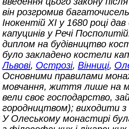
введення цього закону після
він розгромив багаточисель
Інокентій XI у 1680 році да
капуцинів у Речі Посполитій.
диплом на будівництво кост
було закладено костели кап
Львові
,
Острозі
,
Вінниці
,
Ол
Основними правилами монах
мовчання, життя лише на мо
вели своє господарство, за
городництвом); виходити з
У Олеському монастирі була