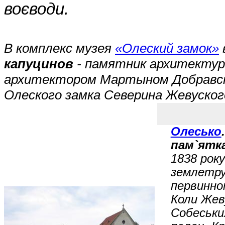
воєводи.
В комплекс музея
«Олеский замок»
капуцинов
- памятник архитектуры
архитектором Мартыном Добравским
Олеского замка Северина Жевуског
Олесько
пам`ятка
1838 рок
землетру
первинно
Коли Жев
Собеськи