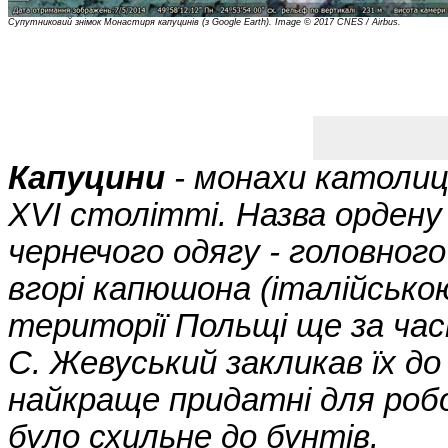
Супутниковий знімок Монастиря капуцинів (з Google Earth). Image © 2017 CNES / Airbus.
Капуцини
- монахи католиць
XVI столітті. Назва ордену 
чернечого одягу - головног
вгорі капюшона (італійською
території Польщі ще за часі
С. Жевуський закликав їх д
найкраще придатні для робо
було схильне до бунтів.