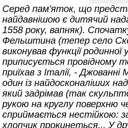
Серед пам'яток, що предста
найдавнішою є дитячий над
1558 року, вапняк). Спочатк
Фельштина (тепер село Скел
виконував функції родинної
приписується провідному то
приїхав з Італії, - Джован
один із найдосконаліших на
який задрімав (так скульп
рукою на круглу поверхню ч
сприймається нестійкою: з
хлопчик прокинеться... У дру