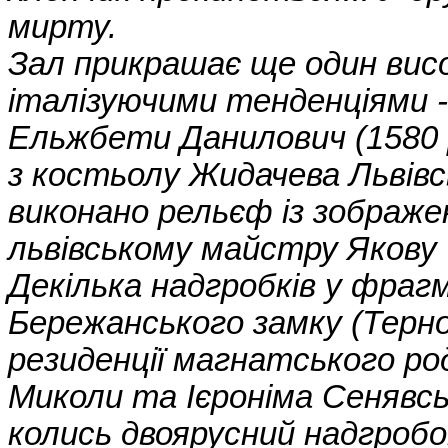
мирту.
Зал прикрашає ще один висо
італізуючими тенденціями -
Ельжбети Данилович (1580 р
з костьолу Жидачева Львівсь
виконано рельєф із зображ
львівському майстру Якову
Декілька надгробків у фраг
Бережанського замку (Терно
резиденції магнатського ро
Миколи та Ієроніма Сенявсь
колись двоярусний надгробок