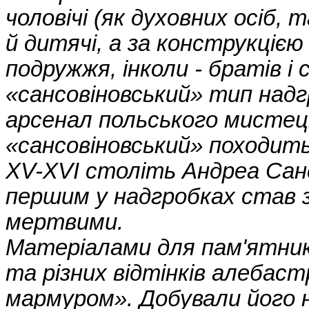
чоловічі (як духовних осіб, т
й дитячі, а за конструкцією 
подружжя, інколи - братів і 
«сансовіновський» тип надг
арсенал польського мистец
«сансовіновський» походить
XV-XVI століть Андреа Санс
першим у надгробках став 
мертвими.
Матеріалами для пам'ятник
та різних відтінків алебас
мармуром». Добували його на