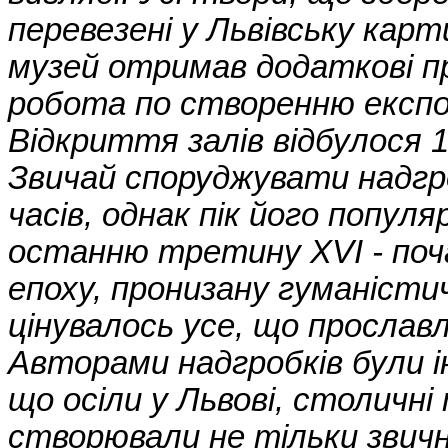
перевезені у Львівську карт
музей отримав додаткові п
робота по створенню експоз
Відкриття залів відбулося 1
Звичай споруджувати надгро
часів, однак пік його попул
останню третину XVI - поч
епоху, пронизану гуманіст
цінувалось усе, що прославля
Авторами надгробків були ін
що осіли у Львові, столичні
створювали не тільки звич