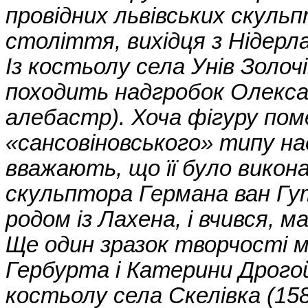
провідних львівських скуль
століття, вихідця з Нідерла
Із костьолу села Унів Золоч
походить надгробок Олексан
алебастр). Хоча фігуру по
«сансовіновського» типу на
вважають, що її було викон
скульптора Германа ван Гут
родом із Лахена, і вчився, м
Ще один зразок творчості м
Гербурта і Катерини Дрогой
костьолу села Скелівка (15