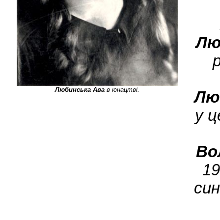
Лю
Любинська Ава
в юнацтві.
Лю
у ц
Во
19
син