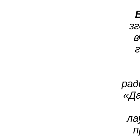
з
в
г
рад
«Да
ла
п