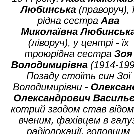
Любинська
(праворуч), ї
рідна сестра
Ава
Миколаївна Любинськ
(ліворуч), у центрі - їх
троюрідна сестра
Зоя
Володимирівна
(1914-199
Позаду стоїть син Зої
Володимирівни -
Олексан
Олександрович Василь
котрий згодом став відо
вченим, фахівцем в галуз
радіолокації, головним