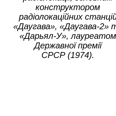
конструктором
радіолокаційних станці
«Даугава», «Даугава-2» 
«Дарьял-У», лауреато
Державної премії
СРСР (1974).