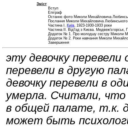
Зміст
Вступ
Епіграф
Останнє фото Миколи Михайловича Любинсь
Послання Миколи Михайловича Любинського «Д
Частина I.
Київ
, 1923-1930-1933 роки
Частина II. Від'їзд з Києва. Медвеж'єгорськ,
Додаток № 1. Про молодшу сестру Миколи М
Додаток № 2. Роки навчання Миколи Михайлов
Завершення
эту девочку перевели 
перевели в другую пал
девочку перевели в од
умерла. Считали, что
в общей палате, т.к.
может быть психолог