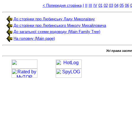
< Попередня сторінка
I
II
III
IV
01
02
03
04
05
06
До сторінки про Любинську Ладу Миколаївну
До сторінки про Любинського Миколу Михайловича
До загальної схеми родоводу (Main Family Tree)
На головну (Main page)
Усі права заст