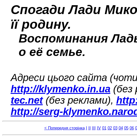
Спогади Лади Мико
її родину.
Воспоминания Лад
о её семье.
Адреси цього сайта (чоти
http://klymenko.in.ua
(без 
tec.net
(без реклами),
http
http://serg-klymenko.naro
< Попередня сторінка
I
II
III
IV
01
02
03
04
05
06