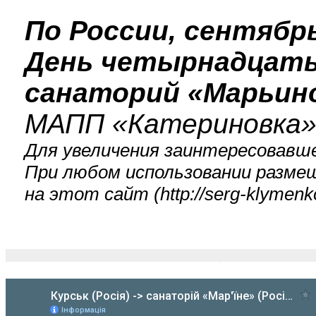
По России, сентябрь
День четырнадцатый
санаторий «Марьин
МАПП «Катериновка» -
Для увеличения заинтересовавше
При любом использовании разме
на этот сайт (
http://serg-klyme