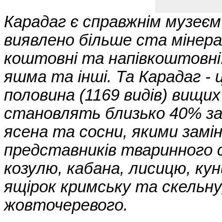
Карадаг є справжнім музеєм
виявлено більше ста мінерал
коштовні та напівкоштовні: 
яшма та інші. Та Карадаг - 
половина (1169 видів) вищих
становлять близько 40% зап
ясена та сосни, якими замін
представників тваринного с
козулю, кабана, лисицю, куни
ящірок кримську та скельну
жовточеревого.