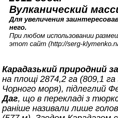
Вулканический масси
Для увеличения заинтересова
него.
При любом использовании размещ
этот сайт (
http://serg-klymenko
Карадазький природний з
на площі 2874,2 га (809,1 га
Чорного моря), підлеглий Фе
Даг
, що в перекладі з тюрк
раніше називали лише голов