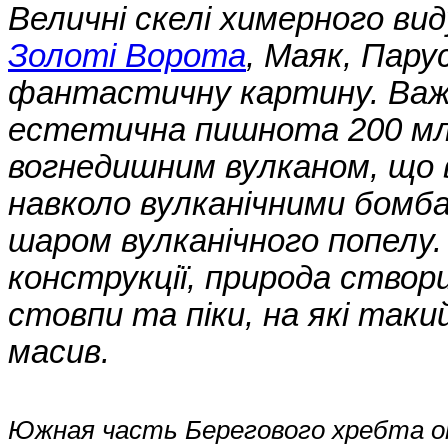
Величні скелі химерного вид
Золоті Ворота
, Маяк, Пар
фантастичну картину. Важк
естетична пишнота 200 млн
вогнедишним вулканом, що 
навколо вулканічними бом
шаром вулканічного попелу.
конструкції, природа створ
стовпи та піки, на які так
масив.
Южная часть Берегового хребта о