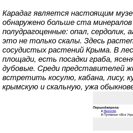
Карадаг является настоящим музе
обнаружено больше ста минералов 
полудрагоценные: опал, сердолик, а
это не только скалы. Здесь расте
сосудистых растений Крыма. В лес
площади, есть посадки граба, ясе
дубовые. Среди представителей ж
встретить косулю, кабана, лису, ку
крымскую и скальную, ужа обыкнов
Першоджерела:
#
Вікіпедія
.
#
Путівник «Вся Укра