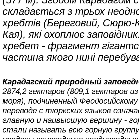
(577 м). Згодом Карадагом 
складається з трьох неодно
хребтів (Береговий, Сюрю-К
Кая), які охоплює заповідни
хребет - фрагмент гігантсь
частина якого нині перебува
Карадагский природный заповед
2874,2 гектаров (809,1 гектаров и
моря), подчиненный Феодосийскому
переводе с тюркских языков означ
главную и наивысшую вершину - го
стали называть всю горную группу