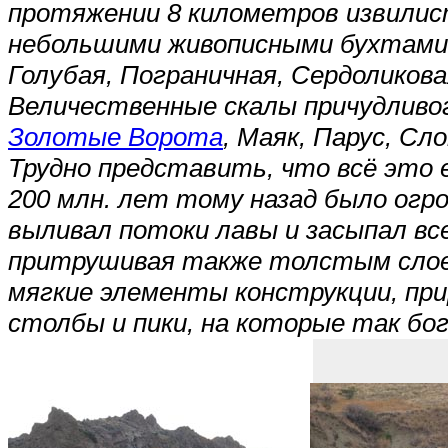
протяжении 8 километров извилис
небольшими живописными бухтами с
Голубая, Пограничная, Сердоликовая
Величественные скалы причудливог
Золотые Ворота
, Маяк, Парус, С
Трудно представить, что всё это
200 млн. лет тому назад было ог
выливал потоки лавы и засыпал все
притрушивая также толстым слоем
мягкие элементы конструкции, при
столбы и пики, на которые так бог