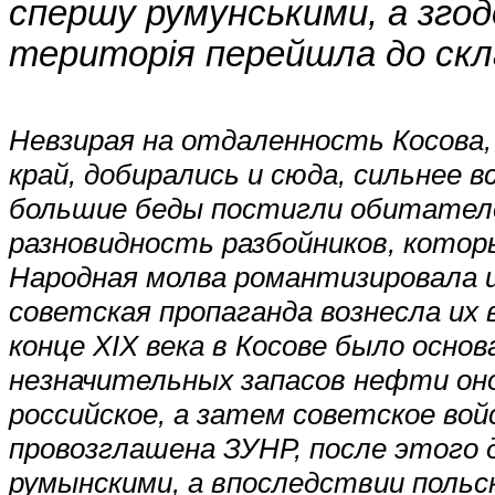
спершу румунськими, а згод
територія перейшла до скла
Невзирая на отдаленность Косова
край, добирались и сюда, сильнее в
большие беды постигли обитателе
разновидность разбойников, кото
Народная молва романтизировала их
советская пропаганда вознесла их
конце XIX века в Косове было осно
незначительных запасов нефти оно
российское, а затем советское вой
провозглашена ЗУНР, после этого д
румынскими, а впоследствии польс