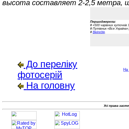
высота составляет 2-2,5 метра, ш
Першоджерела:
#
«500 чарівних куточків 
#
Путівник «Вся Україна»;
#
Вікіпедія
.
До переліку
На
фотосерій
На головну
Усі права заст