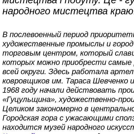
мистецтва і побуту. Це - г
народного мистецтва краю
В послевоенный период приоритет
художественные промыслы и город
торговым центром, который слави
которых можно приобрести самые 
всей округи. Здесь работала арте
ковровщиков им. Тараса Шевченко и
1968 году начали действовать про
«Гуцульщина», художественно-про
Целиком закономерно в центрально
Городская гора с ужасающими спол
находится музей народного искусс