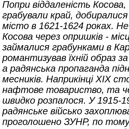
Попри віддаленість Косова,
грабували край, добиралися
місто в 1621-1624 роках. Н
Косова через опришків - міс
займалися грабунками в Ка
романтизував їхній образ за
а радянська пропаганда підн
месників. Наприкінці XIX ст
нафтове товариство, та че
швидко розпалося. У 1915-19
радянське військо захоплюв
проголошено ЗУНР, по тому 