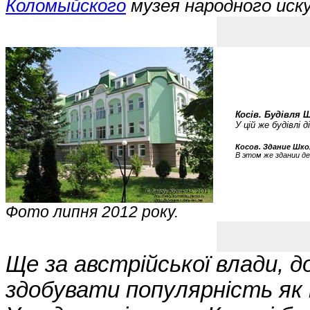
Коломыйского
музея народного иску
Косів. Будівля
У цій же будівлі д
Косов. Здание Шк
В этом же здании 
Фото липня 2012 року.
Ще за австрійської влади, до
здобувати популярність як 