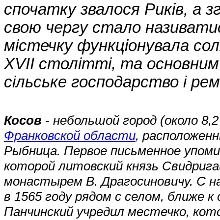
спочатку звалося Риків, а з
свою чергу стало називатис
містечку функціонувала со
XVII столітті, та основни
сільське господарство і ре
Косов
- небольшой город (около 8,
Франковской области
, расположенн
Рыбница. Первое письменное упоми
которой литовский князь Свидригай
монастырем В. Драгосиновичу. С на
в 1565 году рядом с селом, ближе 
Панчинский учредил местечко, кото