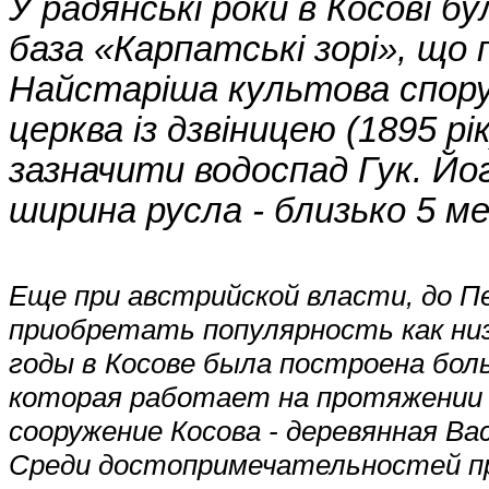
У радянські роки в Косові 
база «Карпатські зорі», що 
Найстаріша культова споруд
церква із дзвіницею (1895 рі
зазначити водоспад Гук. Йо
ширина русла - близько 5 ме
Еще при австрийской власти, до Пе
приобретать популярность как ни
годы в Косове была построена бол
которая работает на протяжении 
сооружение Косова - деревянная Вас
Среди достопримечательностей пр