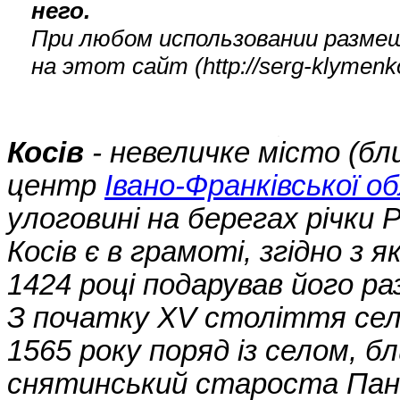
него.
При любом использовании разме
на этот сайт (
http://serg-klyme
Косів
- невеличке місто (бли
центр
Івано-Франківської о
улоговині на берегах річки
Косів є в грамоті, згідно з
1424 році подарував його р
З початку XV століття сел
1565 року поряд із селом, б
снятинський староста Панч