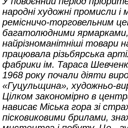
У повоєнний період пріори
народні художні промисли і
ремісничо-торговельним це
багатолюдними ярмарками,
найрізноманітніші товари на
працювала різьбярська арті
фабрики ім. Тараса Шевченка
1968 року почали діяти вир
«Гуцульщина», художньо-вир
Цілком закономірно в центр
нависає Міська гора зі стр
пісковиковими брилами, зн