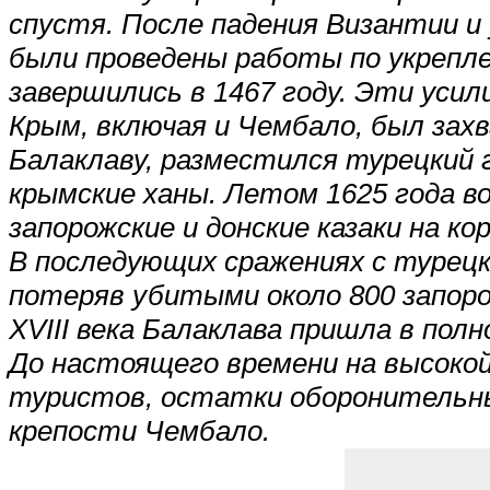
спустя. После падения Византии и
были проведены работы по укрепл
завершились в 1467 году. Эти усили
Крым, включая и Чембало, был захв
Балаклаву, разместился турецкий 
крымские ханы. Летом 1625 года в
запорожские и донские казаки на к
В последующих сражениях с турец
потеряв убитыми около 800 запоро
XVIII века Балаклава пришла в полн
До настоящего времени на высокой
туристов, остатки оборонительны
крепости Чембало.