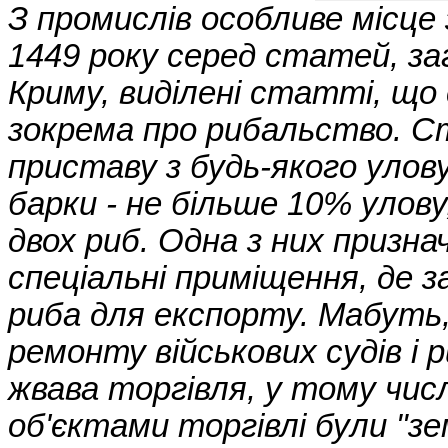
З промислів особливе місце
1449 року серед статей, заг
Криму, виділені статті, щ
зокрема про рибальство. 
приставу з будь-якого улову
барки - не більше 10% улову
двох риб. Одна з них призн
спеціальні приміщення, де 
риба для експорту. Мабуть, 
ремонту військових судів і
жвава торгівля, у тому чис
об'єктами торгівлі були "зе