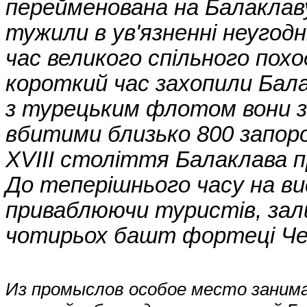
перейменована на Балаклаву
тужили в ув'язненні неугодні
час великого спільного поход
короткий час захопили Бал
з турецьким флотом вони з
вбитими близько 800 запорож
XVIII століття Балаклава п
До теперішнього часу на ви
приваблюючи туристів, зали
чотирьох башт фортеці Че
Из промыслов особое место занима