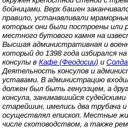
окружен крепостной стеной с трем
бойницами. Верх башен заканчивалс
правило, устанавливали мраморные 
которых они были построены или 
местного бутового камня на извес
Высшая административная и военн
который до 1398 года избирался на
консулы в
Кафе (Феодосии)
и
Солда
Деятельность консулов и админис
уставами. В администрацию входили
должен был быть генуэзцем, а дру
консула, занимавшийся судейскими 
старейшин, имелись два трубача и
осуществлял епископ. Местные жи
числе скотоводством, а также рем