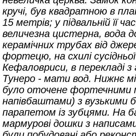
невеличка церква. Замок ко
кручі, був квадратною в пл
15 метрів; у підвальній її 
величезна цистерна, вода 
керамічних трубах від дже
фортецю, на схилі сусідньої
Кефаловриси, в перекладі з
Тунеро - мати вод. Нижнє м
було оточене фортечними 
напівбаштами) з вузькими б
парапетом із зубцями. На 
мармурові дошки з написами
були побудовані або реконс