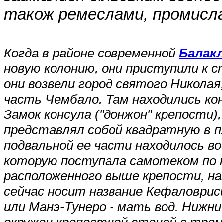
також ремеслами, промисл
Когда в районе современной
Балак
новую колонию, они приступили к 
они возвели город святого Николая
часть Чембало. Там находились ко
Замок консула ("донжон" крепости)
представлял собой квадратную в п
подвальной ее части находилось во
которую поступала самотеком по 
расположенного выше крепости, на
сейчас носит название Кефаловриси
или Манэ-Тунеро - мать вод. Нижни