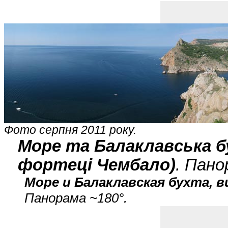
Фото серпня 2011 року.
Море та Балаклавcька бу
фортеці Чембало)
. Пано
Море и Балаклавcкая бухта, в
Панорама ~180°.