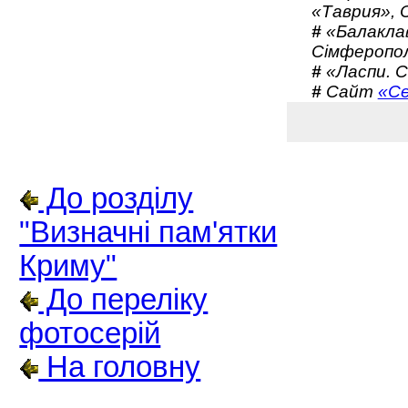
«Таврия», 
#
«Балаклав
Сімферопол
#
«Ласпи. С
#
Сайт
«Се
До розділу
"Визначні пам'ятки
Криму"
До переліку
фотосерій
На головну