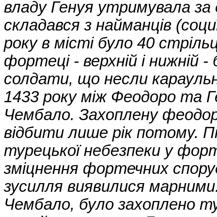
владу Генуя утримувала за 
складався з найманців (соци
року в місті було 40 стріль
фортеці - верхній і нижній 
солдати, що несли караульн
1433 року між Феодоро та Г
Чембало. Захоплену феодо
відбити лише рік потому. Пі
турецької небезпеки у форт
зміцнення фортечних споруд,
зусилля виявилися марними: 
Чембало, було захоплено т