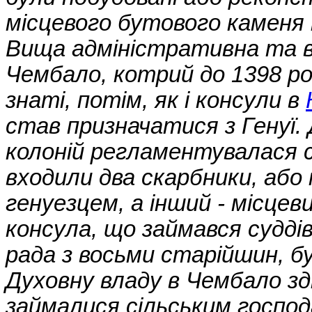
місцевого бутового каменя 
Вища адміністративна та в
Чембало, котрий до 1398 рок
знаті, потім, як і консули в
став призначатися з Генуї. Д
колоній регламентувалася 
входили два скарбники, або 
генуезцем, а інший - місцев
консула, що займався судді
рада з восьми старійшин, бу
Духовну владу в Чембало зд
займалися сільським госпо