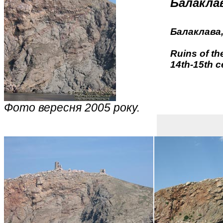
Балакла
Балаклава
Ruins of th
14th-15th c
Фото вересня 2005 року.