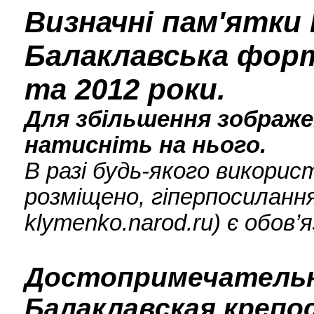
Визначні пам'ятки 
Балаклавська форт
та 2012 роки.
Для збільшення зображен
натисніть на нього.
В разі будь-якого викори
розміщено, гіперпосилання
klymenko.narod.ru) є обов’
Достопримечатель
Балаклавская крепос