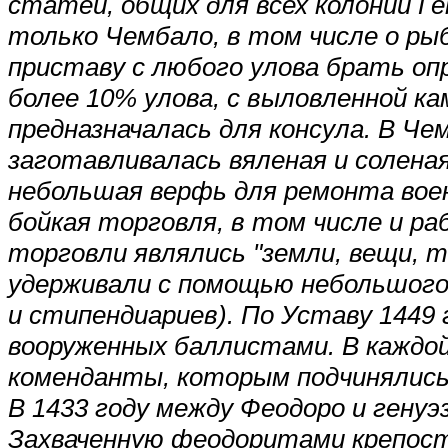
статей, общих для всех колоний Г
только Чембало, в том числе о р
приставу с любого улова брать опр
более 10% улова, с выловленной ка
предназначалась для консула. В Ч
заготавливалась вяленая и соленая
небольшая верфь для ремонта воен
бойкая торговля, в том числе и ра
торговли являлись "земли, вещи, 
удерживали с помощью небольшого 
и стипендиариев). По Уставу 1449 
вооруженных баллистами. В каждой 
коменданты, которым подчинялись
В 1433 году между Феодоро и генуэ
Захваченную феодоритами крепост