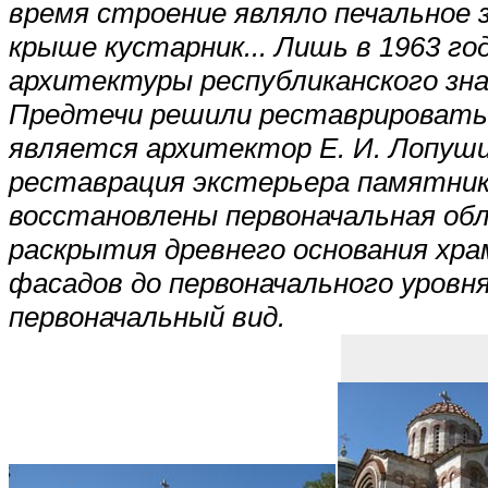
время строение являло печальное 
крыше кустарник... Лишь в 1963 г
архитектуры республиканского знач
Предтечи решили реставрировать
является архитектор Е. И. Лопушин
реставрация экстерьера памятник
восстановлены первоначальная обл
раскрытия древнего основания хра
фасадов до первоначального уровн
первоначальный вид.