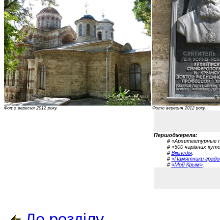
Фото вересня 2012 року.
Фото вересня 2012 року.
Першоджерела:
#
«Архитектурные па
#
«500 чарівних куточ
#
Вікіпедія
.
#
«Памятники градо
#
«Мой Крым»
.
До розділу