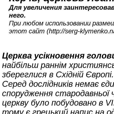
Для увеличения заинтересова
него.
При любом использовании размещ
этот сайт (
http://serg-klymenko
Церква усікновення голов
найбільш раннім християнс
збереглися в Східній Європі.
Серед дослідників немає єд
спорудження стародавньої 
церкву було побудовано в V
тому є грецький напис на о