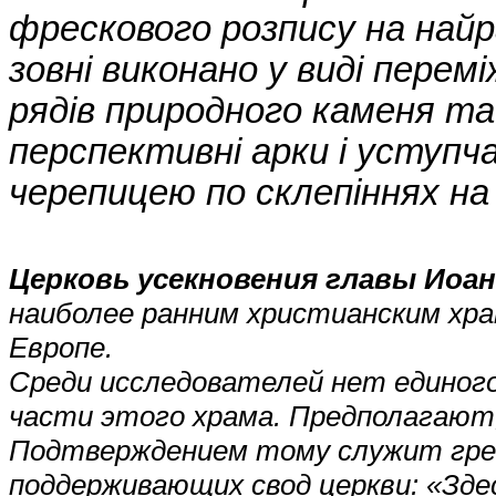
фрескового розпису на найр
зовні виконано у виді перем
рядів природного каменя т
перспективні арки і уступч
черепицею по склепіннях на
Церковь усекновения главы Иоа
наиболее ранним христианским хра
Европе.
Среди исследователей нет единого
части этого храма. Предполагают, 
Подтверждением тому служит грече
поддерживающих свод церкви: «Здес