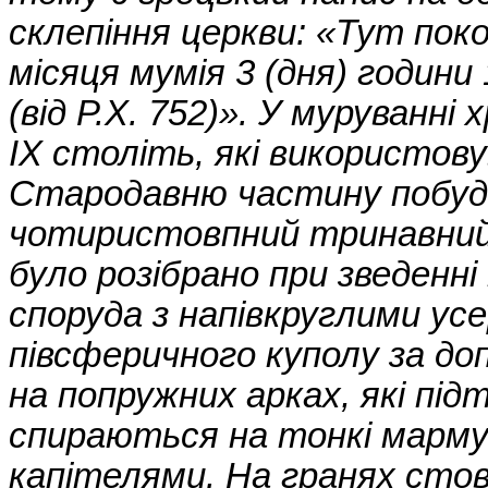
склепіння церкви: «Тут поко
місяця мумія 3 (дня) години 
(від Р.Х. 752)». У муруванні
IX століть, які використову
Стародавню частину побудо
чотиристовпний тринавний 
було розібрано при зведенн
споруда з напівкруглими ус
півсферичного куполу за д
на попружних арках, які п
спираються на тонкі марму
капітелями. На гранях стовп