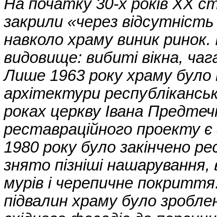
На початку 30-х років XX с
закрили «через відсутність 
навколо храму виник ринок.
видовище: вибиті вікна, чага
Лише 1963 року храму було
архітектури республіканськ
роках церкву Івана Предте
реставраційного проекту є 
1980 року було закінчено р
знято пізніші нашарування,
мурів і черепичне покритт
підвалин храму було зробле