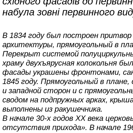
східного фасадів до первинн
набула зовні первинного вид
В 1834 году был построен притвор
архитектуры, прямоугольный в пла
Перекрыт системой полуциркульны
храму двухъярусная колокольня был
фасады украшены фронтонами, сан
1845 году. Прямоугольный в плане,
и западной сторон и с прямоуголь
сводом на подпружных арках, крыш
выполнены из ракушечника.
В начале 30-х годов XX века церко
отсутствия прихода». В начале 196