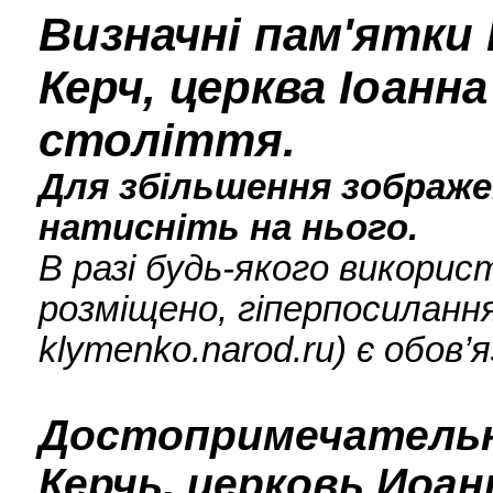
Визначні пам'ятки К
Керч, церква Іоанна
століття.
Для збільшення зображен
натисніть на нього.
В разі будь-якого викори
розміщено, гіперпосилання
klymenko.narod.ru) є обов’
Достопримечательн
Керчь, церковь Иоанн