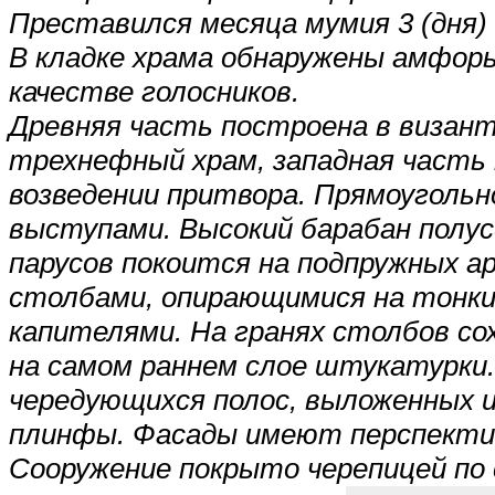
Преставился месяца мумия 3 (дня) ч
В кладке храма обнаружены амфоры 
качестве голосников.
Древняя часть построена в визан
трехнефный храм, западная часть 
возведении притвора. Прямоугольн
выступами. Высокий барабан полус
парусов покоится на подпружных 
столбами, опирающимися на тонки
капителями. На гранях столбов со
на самом раннем слое штукатурки.
чередующихся полос, выложенных и
плинфы. Фасады имеют перспекти
Сооружение покрыто черепицей по 