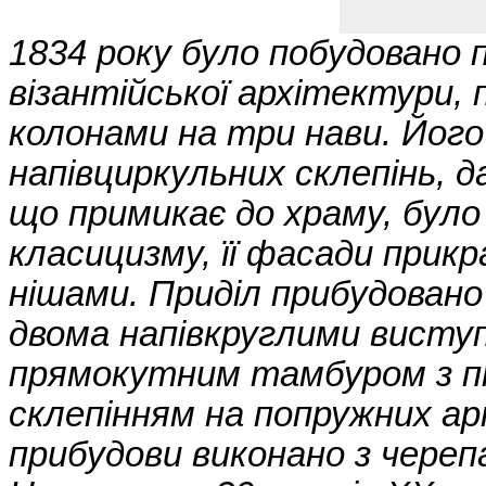
1834 року було побудовано 
візантійської архітектури,
колонами на три нави. Йог
напівциркульних склепінь, д
що примикає до храму, було
класицизму, її фасади прик
нішами. Приділ прибудовано 
двома напівкруглими виступам
прямокутним тамбуром з пі
склепінням на попружних арк
прибудови виконано з череп