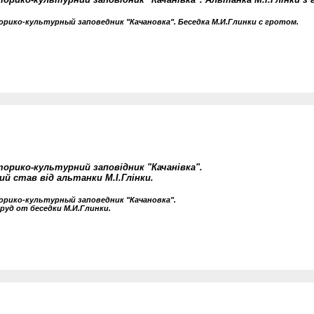
рико-культурный заповедник "Качановка". Беседка М.И.Глинки с гротом.
торико-культурний заповідник "Качанівка".
й став від альтанки М.І.Глінки.
рико-культурный заповедник "Качановка".
руд от беседки М.И.Глинки.