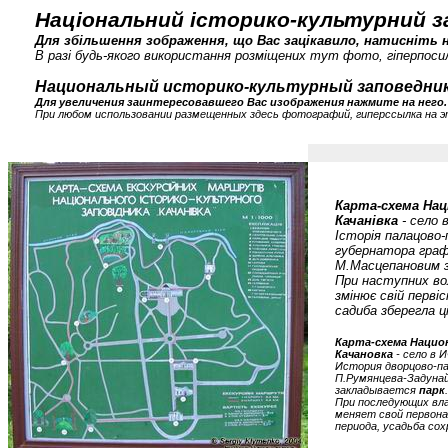
Національний історико-культурний запо
Для збільшення зображення, що Вас зацікавило, натисніть н
В разі будь-якого використання розміщених тут фото, гіперпосил
Национальный историко-культурный заповедник «Ка
Для увеличения заинтересовавшего Вас изображения нажмите на него.
При любом использовании размещенных здесь фотографий, гиперссылка на э
Карта-схема Нац
Качанівка
- село 
Історія палацово-
губернатора граф
М.Масцепановим 
При наступних во
змінює свій перві
садиба зберегла 
Карта-схема Нацио
Качановка
- село в 
История дворцово-пар
П.Румянцева-Задунай
закладывается
парк
.
При последующих вла
меняет свой первона
периода, усадьба со