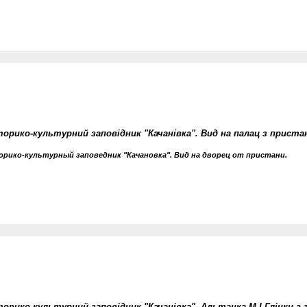
орико-культурний заповідник "Качанівка". Вид на палац з пристан
рико-культурный заповедник "Качановка". Вид на дворец от пристани.
торико-культурний заповідник "Качанівка". Альтанка М.І.Глінки з