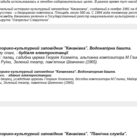
садьба использовалась в лечебно-оздоровительных целях. В разное время тут наход
нальный историко-культурный заповедник "Качановка", созданный в ноябре 1981 на б
усства - и дворцового комплекса. Площадь около 560 га. С 1984 года понемногу рес
нсамбль Качановки включен в Государственный реестр национального культурного 
шрута "Ожерелье Славутича".
торико-культурний заповідник "Качанівка". Водонапірна башта.
у плані, -
будівля електростанції
.
: палац, садибна церква Георгія Хозевіта, альтанка композитора М.Гли
Руїни, Зелений театр, пам’ятник Шевченко (1965).
рико-культурный заповедник "Качановка". Водонапорная башня.
не, -
здание электростанции
.
дворец, усадебная церковь Георгия Хозевита, беседка композитора М.Глинки, Майор
, Зеленый театр, памятник Шевченко (1965).
орико-культурний заповідник "Качанівка". "Північна служба".