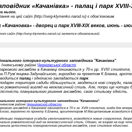
відник «Качанівка» - палац і парк XVIII-
а нього.
ання на цей сайт (
http://serg-klymenko.narod.ru) є обов’язковим.
чановка» - дворец и парк XVIII-XIX веков, июнь - июл
тот сайт (
http://serg-klymenko.narod.ru) является обязательной.
іонального історико-культурного заповідника "Качанівка"
.
в Ічнянському районі
Чернігівської області
.
паркового ансамблю в Качанівці починається у 70-х рр. XVIII століття, 
а П.Рум`янцева-Задунайського, вирогідно за проектом К.Бланка, архіт
зводиться
палац
і одночасно закладається
парк
.
лодарях територія садиби збільшується, зводяться нові споруди, пала
сно романтичний вигляд на неокласичний стиль. Але, попри ще чотири бу
цілістність планувального рішення ансамблю, свою стильову єдність.
нального историко-культурного заповедника "Качановка"
.
Ичнянском районе
Черниговской области
.
кового ансамбля в Качановке начинается в 70-х гг. XVIII столетия, когда для гене
ского, вероятно по проекту К.Бланка, архитектором М.Масцепановым возводится
дельцах территория усадьбы увеличивается, возводятся новые сооружения, двор
чально романтический вид на неоклассический стиль. Однако, не взирая на еще ч
хранила целостность планировочного решения ансамбля, свое стилевое единство.