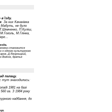
в`їзду.
х
. За них Качанівка
. Мабуть, не було
Т.Шевченко, П.Куліш,
М.Гоголь, М.Глінка,
берг…
езда.
чановка становится
о н одного культурного
аров, Д.Яворницкий,
о Вовчок, братья
ад палацу.
ас тут знаходились:
паді 1981 на базі
560 га. З 1984 року
урного надбання, до
ца.