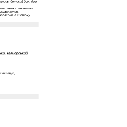
ились: детский дом, дом
азе парка - памятника
таврируется.
наследия, в систему
нки, Майорський
ский пруд,