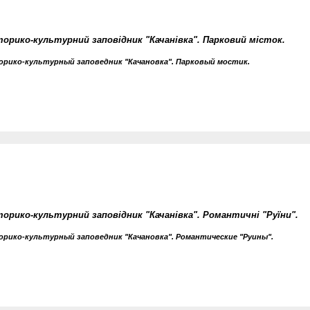
торико-культурний заповідник "Качанівка". Парковий місток.
рико-культурный заповедник "Качановка". Парковый мостик.
торико-культурний заповідник "Качанівка". Романтичні "Руїни".
рико-культурный заповедник "Качановка". Романтические "Руины".