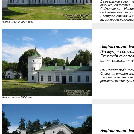
В советское время у
отдыха, санаторий.
Сейчас здесь - Нацио
садово-паркового иск
Дворцово-парковый а
туристического мар
Фото червня 2004 року.
Національний іс
Ліворуч, на другом
Екскурсія охоплює
став, романтичні 
Национальный исто
Слева, на втором пла
Экскурсия включает: 
романтические Руины
Фото червня 2004 року.
Національний іст