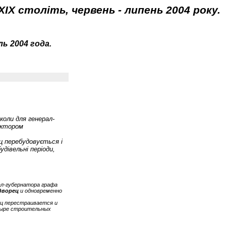
XIX століть, червень - липень 2004 року.
ь 2004 года.
коли для генерал-
ектором
ц перебудовується і
дівельні періоди,
рал-губернатора графа
дворец
и одновременно
ец перестраивается и
етыре строительных