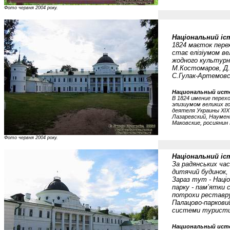
Фото червня 2004 року.
Національний іст
1824 маєток перех
стає елізіумом ве
жодного культурно
М.Костомаров, Д.Я
С.Гулак-Артемовс
Национальный исто
В 1824 имение перех
элизиумом великих го
деятеля Украины ХIХ
Лазаревский, Науменк
Маковские, росиянин
Фото червня 2004 року.
Національний іст
За радянських час
дитячий будинок, 
Зараз тут - Націо
парку - пам’ятки 
потрохи реставр
Палацово-паркови
системи туристи
Национальный исто