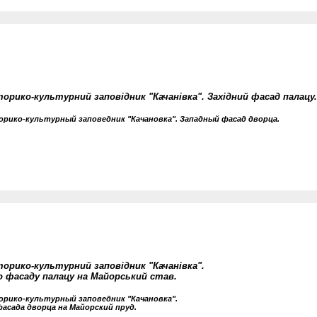
торико-культурний заповідник "Качанівка". Західний фасад палацу.
рико-культурный заповедник "Качановка". Западный фасад дворца.
торико-культурний заповідник "Качанівка".
го фасаду палацу на Майорський став.
рико-культурный заповедник "Качановка".
асада дворца на Майорский пруд.