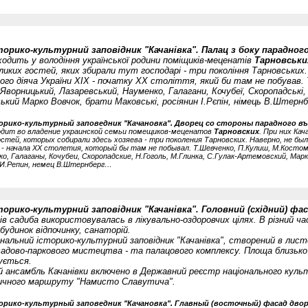
орико-культурний заповідник "Качанівка". Палац з боку парадного 
одить у володіння української родини поміщиків-меценатів
Тарновськи
ликих гостей, яких збирали тут господарі - три покоління Тарновських
го діяча України ХIХ - початку ХХ століття, який би там не побував. 
ворницький, Лазаревський, Науменко, Галагани, Кочубеї, Скоропадські, 
ький Марко Вовчок, брати Маковські, росіянин І.Рєпін, німець В.Штерн
рико-культурный заповедник "Качановка". Дворец со стороны парадного въ
одит во владение украинской семьи помещиков-меценатов
Тарновских
. При них Ка
стей, которых собирали здесь хозяева - три поколения Тарновских. Наверно, не был
 - начала ХХ столетия, который бы там не побывал. Т.Шевченко, П.Кулиш, М.Костом
о, Галаганы, Кочубеи, Скоропадские, Н.Гоголь, М.Глинка, С.Гулак-Артемовский, Марк
 И.Репин, немец В.Штернберг…
орико-культурний заповідник "Качанівка". Головний (східний) фас
ів садиба використовувалась в лікувально-оздоровчих цілях. В різний ч
будинок відпочинку, санаторій.
нальний історико-культурний заповідник "Качанiвка", створений в листо
садово-паркового мистецтва - та палацового комплексу. Площа близько 
ується.
й ансамбль Качанівки включено в Державний реєстр національного культ
чного маршруту "Намисто Славутича".
рико-культурный заповедник "Качановка". Главный (восточный) фасад двор