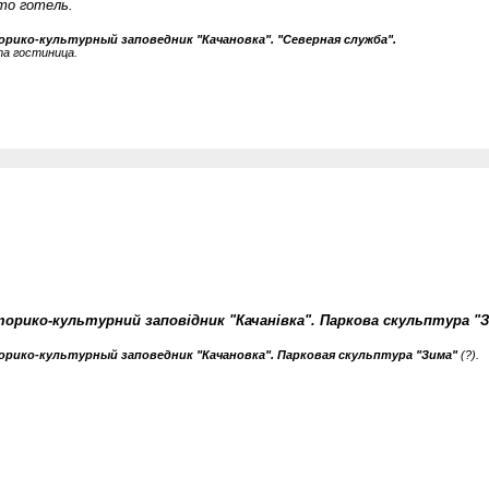
то готель.
рико-культурный заповедник "Качановка". "Северная служба".
а гостиница.
торико-культурний заповідник "Качанівка". Паркова скульптура "
рико-культурный заповедник "Качановка". Парковая скульптура "Зима"
(?).