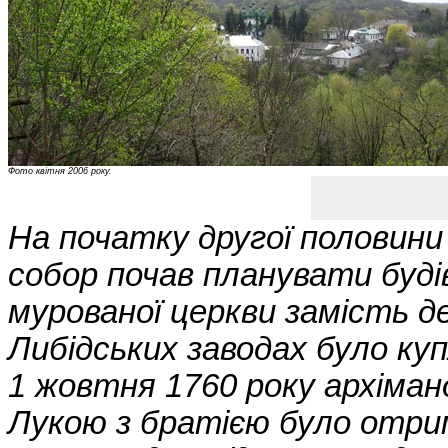
Фото квітня 2006 року.
На початку другої половини
собор почав планувати буді
мурованої церкви замість дер
Либідських заводах було куп
1 жовтня 1760 року архіма
Лукою з братією було отри