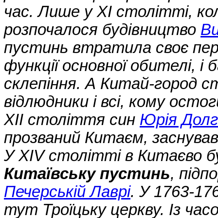
час. Лише у XI столітті, к
розпочалося будівництво
В
пустинь втратила своє перв
функції основної обителі, і 
склепіння. А Китай-город 
відлюдники і всі, кому осто
XII століття син
Юрія Долг
прозваний Китаєм, заснув
У XIV столітті в Китаєво 
Китаївську пустинь
, під
Печерській Лаврі
. У 1763-17
тут Троїцьку церкву. Із час