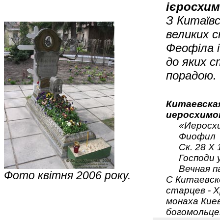
ієросхим
З Китаїв
великих с
Феофіла і
до яких с
порадою.
Китаевска
иеросхимо
«Иеросх
Фиофил
Ск. 28 X 
Господи 
Вечная п
Фото квітня 2006 року.
С Китаевск
старцев - 
монаха Кие
богомольце