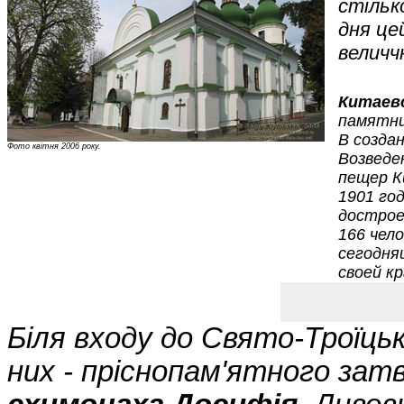
стільк
дня це
величч
Китаев
памятни
В созда
Фото квітня 2006 року.
Возведе
пещер К
1901 го
дострое
166 чел
сегодня
своей к
Біля входу до Свято-Троїцьк
них - пріснопам'ятного за