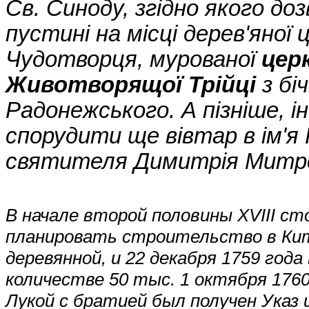
Св. Синоду, згідно якого до
пустині на місці дерев'яної 
Чудотворця, мурованої
цер
Животворящої Трійці
з бі
Радонежського. А пізніше, 
спорудити ще вівтар в ім'
святителя Димитрія Митр
В начале второй половины XVIII ст
планировать строительство в Кит
деревянной, и 22 декабря 1759 года
количестве 50 тыс. 1 октября 176
Лукой с братией был получен Указ