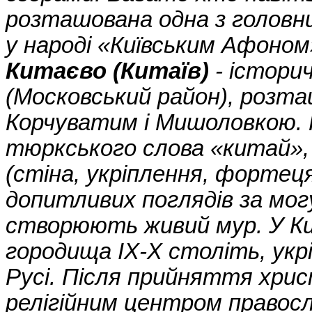
розташована одна з головни
у народі «Київським Афоном
Китаєво (Китаїв)
- історич
(Московський район), розташ
Корчуватим і Мишоловкою. Н
тюркського слова «китай», 
(стіна, укріплення, фортеця
допитливих поглядів за мог
створюють живий мур. У К
городища IX-X століть, укріп
Русі. Після прийняття хри
релігійним центром православ