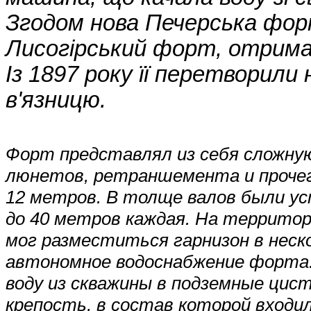
Згодом нова Печерська форт
Лисогірський форт, отримал
Із 1897 року її перетворили 
в'язницю.
Форт представлял из себя сложную
люнетов, ретраншемента и прочег
12 метров. В толще валов были ус
до 40 метров каждая. На территор
мог разместиться гарнизон в нес
автономное водоснабжение форта.
воду из скважины в подземные цис
крепость, в состав которой входи