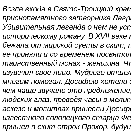
Возле входа в Свято-Троицкий храм 
приснопамятного затворника Лав
Удивительная легенда о нем не у
историческому роману. В XVII веке
бежала от мирской суеты в скит, 
ее приняли и со временем посвятили
таинственный монах - женщина. Чт
изувечил свое лицо. Мудрого отшел
многим помогал. Досифею хотели 
чем чаще звучало это предложение
людских глаз, проводя часы в мол
аскезе и молитвах принесли Досиф
известного соловецкого старца Фе
пришел в скит отрок Прохор, буд