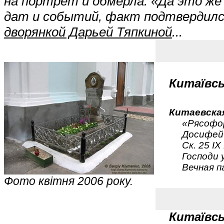
на портрет и обмерла: «Да это же
дат и событий, факт подтвердилс
дворянкой Дарьей Тяпкиной
...
Китаївсь
Китаевска
«Рясофо
Досифей
Ск. 25 IX
Господи 
Вечная п
Фото квітня 2006 року.
Китаївс