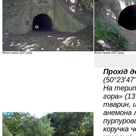
Фото липня 2017 року.
Фото липня 2017 року.
Прохід д
(50°23'47
На терит
гора» (13
тварин, 
анемона 
пурпурова
коручка ч