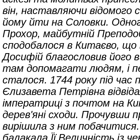
він, наставляючи відомого 
йому йти на Соловки. Одно
Прохор, майбутній Препод
сподобалося в Китаєво, що
Досифій благословив його 
там допомагати людям, і пе
сталося. 1744 року під час 
Єлизавета Петрівна відвіда
імператриці з почтом на Ки
дерев'яні сходи. Прочувши 
вирішила з ним побачитися.
балакала Її Величність із ч