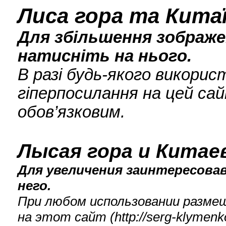
Лиса гора та Кита
Для збільшення зображен
натисніть на нього.
В разі будь-якого викори
гіперпосилання на цей сай
обов’язковим.
Лысая гора и Китае
Для увеличения заинтересова
него.
При любом использовании разме
на этот сайт (
http://serg-klyme