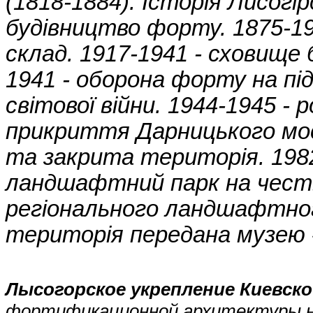
(1818-1884). Історія Лисогір
будівництво форту. 1875-1
склад. 1917-1941 - сховище 
1941 - оборона форту на під
світової війни. 1944-1945 -
прикриття Дарницького мост
та закрита територія. 198
ландшафтний парк на честь 
регіонального ландшафтного
територія передана музею 
Лысогорское укрепление Киевск
фортификационной архитектуры н