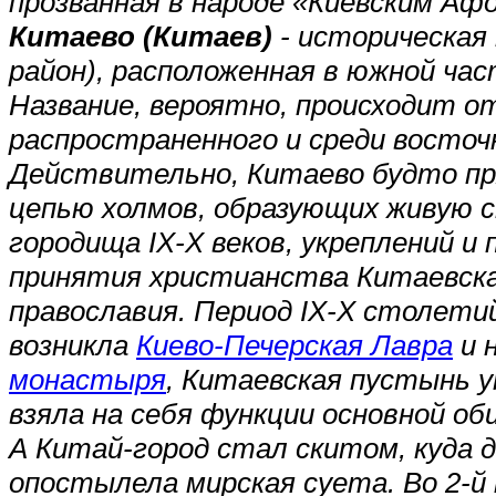
прозванная в народе «Киевским Аф
Китаево (Китаев)
- историческая
район), расположенная в южной ча
Название, вероятно, происходит о
распространенного и среди восточн
Действительно, Китаево будто п
цепью холмов, образующих живую с
городища IX-X веков, укреплений и
принятия христианства Китаевск
православия. Период IX-X столетий 
возникла
Киево-Печерская Лавра
и 
монастыря
, Китаевская пустынь у
взяла на себя функции основной об
А Китай-город стал скитом, куда 
опостылела мирская суета. Во 2-й 