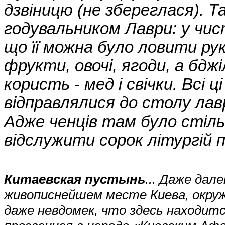
дзвіницю (не збереглася). 
годувальником Лаври: у чис
що її можна було ловити рук
фрукти, овочі, ягоди, а бд
користь - мед і свічки. Всі 
відправлялися до столу лав
Адже ченців там було стіль
відслужити сорок літургій п
Китаевская пустынь
... Даже дал
живописнейшем месте Киева, окру
даже невдомек, что здесь находитс