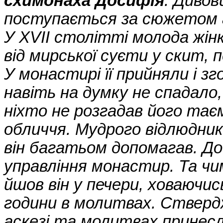
схимонаха Досифія
. Дивов
поступається за сюжетом 
У XVII столітті молода жін
від мирської суєти у скит, 
У монастирі її прийняли і з
навіть на думку не спадало
ніхто не розгадав його тає
обличчя. Мудрого відлюдник
він багатьом допомагав. Д
управління монастир. Та чи
йшов він у печери, ховаючис
години в молитвах. Ствер
аскезі та молитвах принес