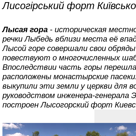
Лисогірський форт Київсько
Лысая гора
- историческая местно
речки Лыбедь вблизи места её впад
Лысой горе совершали свои обряд
повествуют о многочисленных шаб
Впоследствии часть горы перешла
расположены монастырские пасеки.
выкупили эти земли у церкви для в
руководством инженера-генерала Э
построен Лысогорский форт Киевс