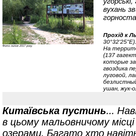
угорські,
вухань з
горноста
Прохід к Л
30°32'25"E)
Фото липня 2017 року.
На террито
(137 гагек
которые за
гвоздика п
луговой, л
безлистный
ушан, жук-
Китаївська пустинь
... На
в цьому мальовничому місці
озерами. Багато хто навіт