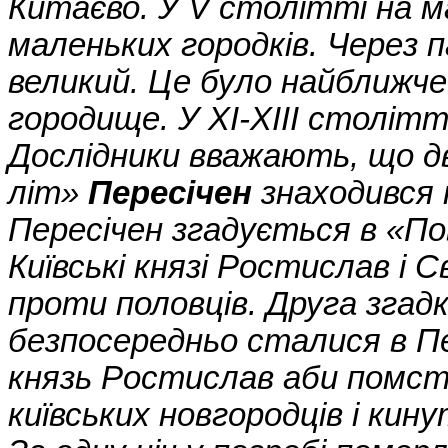
Китаєво. У V столітті на 
маленьких городків. Через п
великий. Це було найближче
городище. У XI-XIII століт
Дослідники вважають, що дв
літ»
Пересічен
знаходився 
Пересічен згадується в «По
Київські князі Ростислав і 
проти половців. Друга згадк
безпосередньо сталися в Пер
князь Ростислав аби помст
київських новгородців і кин