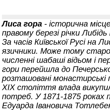
Лиса гора
- історична місц
правому березі річки Либідь 
За часів Київської Русі на Л
язичники. Може тому старо
численні шабаші відьом і пе
гори перейшла до Печерськ
розташовані монастирські па
XIX століття влада викупила
потреб. У 1871-1875 роках 
Едуарда Івановича Тотлебе