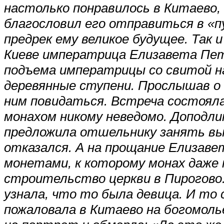
настолько понравилось в Китаево,
благословил его отправиться в «
предрек ему великое будущее. Так и
Киеве императрица Елизавета Пет
подъема императрицы со свитой на
деревянные ступени. Прослышав о
ним повидаться. Встреча состоялас
монахом никому неведомо. Доподл
предложила отшельнику занять выс
отказался. А на прощание Елизав
монетами, к которому монах даже 
строительство церкви в Пирогово
узнала, что то была девица. И то
пожаловала в Китаево на богомолье