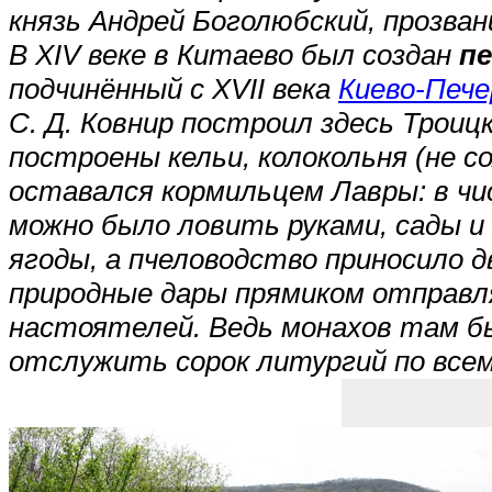
князь Андрей Боголюбский, прозван
В XIV веке в Китаево был создан
п
подчинённый с XVII века
Киево-Пече
С. Д. Ковнир построил здесь Троиц
построены кельи, колокольня (не с
оставался кормильцем Лавры: в чи
можно было ловить руками, сады и
ягоды, а пчеловодство приносило дв
природные дары прямиком отправля
настоятелей. Ведь монахов там бы
отслужить сорок литургий по всем