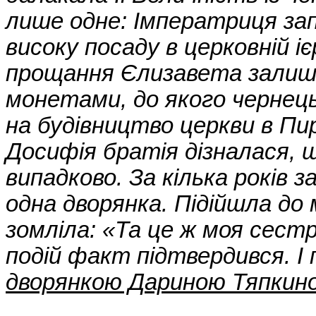
лише одне: Імператриця за
високу посаду в церковній ієр
прощання Єлизавета залиш
монетами, до якого чернець
на будівництво церкви в Пи
Досифія братія дізналася, щ
випадково. За кілька років 
одна дворянка. Підійшла до
зомліла: «Та це ж моя сестр
подій факт підтвердився. І
дворянкою Дариною Тяпкин