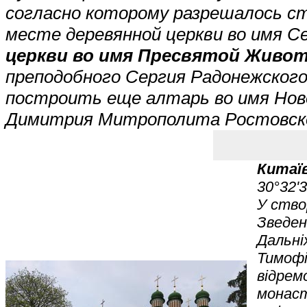
согласно которому разрешалось с
месте деревянной церкви во имя С
церкви во имя Пресвятой Живо
преподобного Сергия Радонежского
построить еще алтарь во имя Но
Димитрия Митрополита Ростовск
Китаї
30°32'
У ство
Зведен
Дальні
Тимофі
відрем
монаст