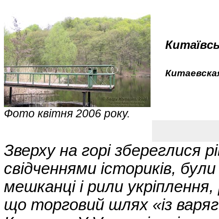
Китаївсь
Китаевска
Фото квітня 2006 року.
Зверху на горі збереглися р
свідченнями істориків, були 
мешканці і рили укріплення,
що торговий шлях «із варяг