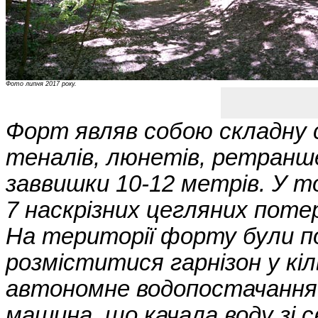
Фото липня 2017 року.
Форт являв собою складну с
теналів, люнетів, ретранш
заввишки 10-12 метрів. У т
7 наскрізних цегляних поте
На території форту були по
розміститися гарнізон у кі
автономне водопостачання 
машина, що качала воду зі с