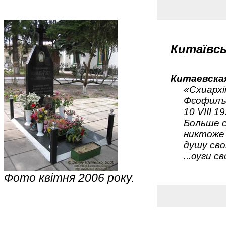
Китаївсь
Китаевска
«Схиарх
Фєофилъ
10 VIII 19
Больше 
никтоже
душу св
...оуги с
Фото квітня 2006 року.