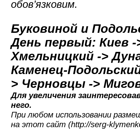
обов’язковим.
Буковиной и Подолье
День первый: Киев 
Хмельницкий -> Дуна
Каменец-Подольский 
> Черновцы -> Миго
Для увеличения заинтересова
него.
При любом использовании разме
на этот сайт (
http://serg-klyme