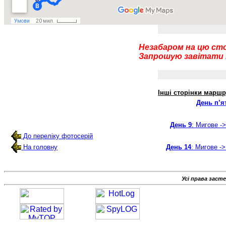
Незабаром на цю сто
Запрошую завітати п
Інші сторінки маршр
День п’я
День 9
: Мигове -
До переліку фотосерій
На головну
День 14
: Мигове -
Усі права заст