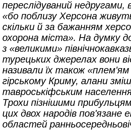
переслідуваний недругами, 
«бо поблизу Херсона живуть
скільки й за бажанням херсо
охорона міста». На думку до
з «великими» північнокавказ
турецьких джерелах вони від
називали їх також «плем'я
гірському Криму, алани зміш
тавроськіфським населенн
Трохи пізнішими прибульцям
цих двох народів пов'язане 
областей ранньосередньові