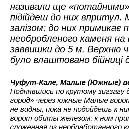
називали ще «потайними», 
підійдеш до них впритул. 
залізом; до них примикає 
необробленого каменя на 
заввишки до 5 м. Верхню 
було влаштовано бійниці 
Чуфут-Кале, Малые (Южные) во
Поднявшись по крутому зигзагу 
город» через южные Малые ворот
не видны, пока не подойдешь к 
ворот обиты железом; к ним пр
сложенная из необработанного к