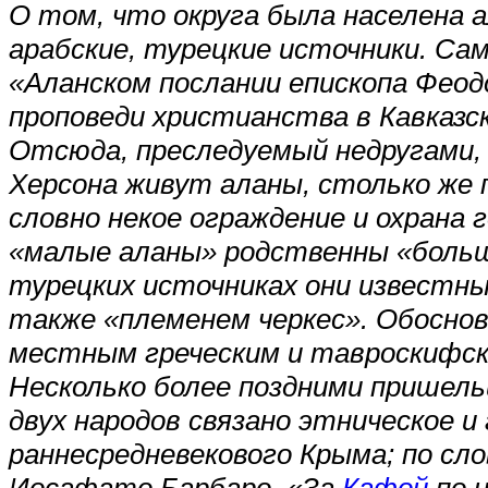
О том, что округа была населена 
арабские, турецкие источники. Са
«Аланском послании епископа Феодор
проповеди христианства в Кавказс
Отсюда, преследуемый недругами, о
Херсона живут аланы, столько же п
словно некое ограждение и охрана 
«малые аланы» родственны «больши
турецких источниках они известны
также «племенем черкес». Обоснов
местным греческим и тавроскифск
Несколько более поздними пришель
двух народов связано этническое и
раннесредневекового Крыма; по сл