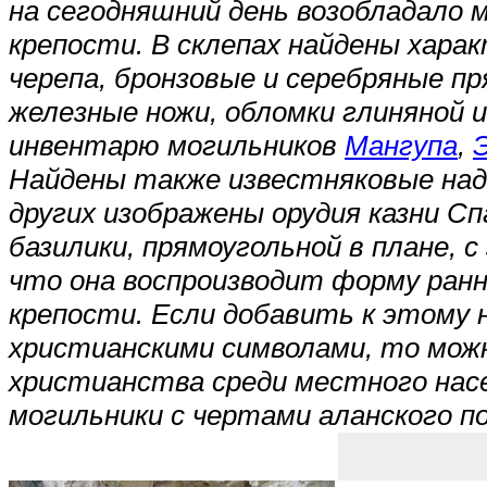
на сегодняшний день возобладало м
крепости. В склепах найдены хар
черепа, бронзовые и серебряные пр
железные ножи, обломки глиняной 
инвентарю могильников
Мангупа
,
Найдены также известняковые над
других изображены орудия казни С
базилики, прямоугольной в плане, 
что она воспроизводит форму ранн
крепости. Если добавить к этому 
христианскими символами, то мож
христианства среди местного насе
могильники с чертами аланского п