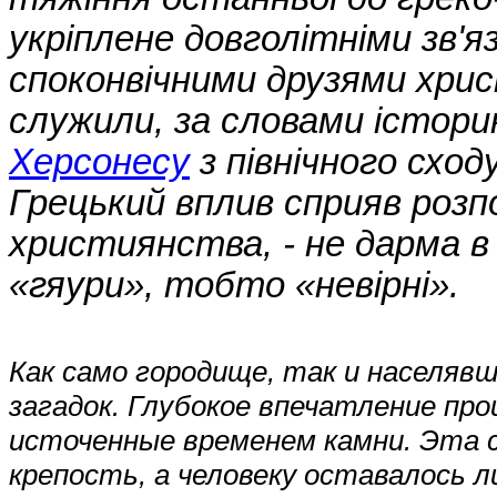
укріплене довголітніми зв'я
споконвічними друзями христ
служили, за словами істори
Херсонесу
з північного сход
Грецький вплив сприяв роз
християнства, - не дарма в
«гяури», тобто «невірні».
Как само городище, так и населяв
загадок. Глубокое впечатление про
источенные временем камни. Эта с
крепость, а человеку оставалось 