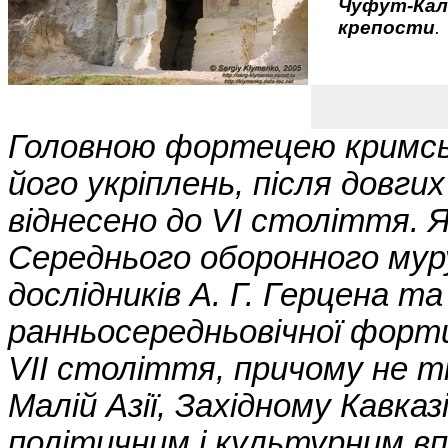
Чуфут-Кал
крепости
.
Головною фортецею кримсько
його укріплень, після довгих
віднесено до VI століття. 
Середнього оборонного мур
дослідників А. Г. Герцена т
ранньосередньовічної фортиф
VII століття, причому не ті
Малій Азії, Західному Кавказ
політичним і культурним вп