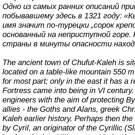
Одно из самых ранних описаний пр
побывавшему здесь в 1321 году: «К
имя значит по-турецки „сорок креп
основанный на неприступной горе.
страны в минуты опасности нахо
The ancient town of Chufut-Kaleh is si
located on a table-like mountain 550 m
for most part; only in the east it has 
Fortress came into being in VI century.
engineers with the aim of protecting B
allies - the Goths and Alans, greek Chri
Kaleh earlier history. Perhaps then the
by Cyril, an originator of the Cyrillic 