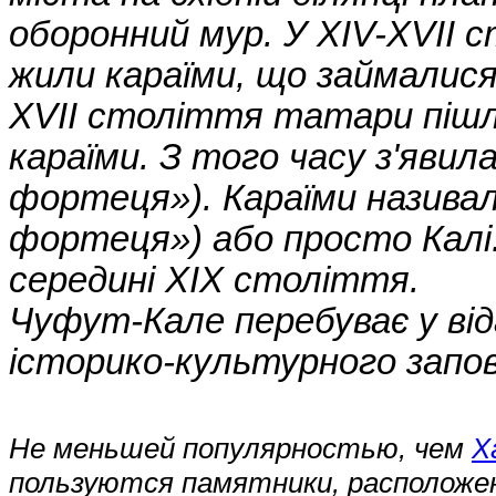
оборонний мур. У XIV-XVII 
жили караїми, що займалися
XVII століття татари пішл
караїми. З того часу з'явил
фортеця»). Караїми назива
фортеця») або просто Калі
середині XIX століття.
Чуфут-Кале перебуває у від
історико-культурного запов
Не меньшей популярностью, чем
Х
пользуются памятники, расположе