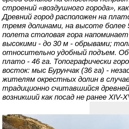
строений «воздушного города», ка
Древний город расположен на плат
тремя долинами, на высоте более 
полета столовая гора напоминает
высокими - до 30 м - обрывами; то
относительно удобный подъем. Об
плато - 46 га. Топографически гор
восток: мыс Бурунчак (36 га) - н
жителям окрестных долин в случае 
традиционно считавшийся древнейш
возникший как посад не ранее XIV-X