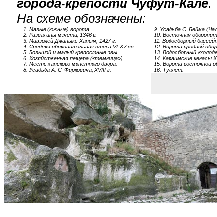
города-крепости Чуфут-Кале
.
На схеме обозначены:
1. Малые (южные) ворота.
9. Усадьба С. Бейма (Чал-
2. Развалины мечети, 1346 г.
10. Восточная оборонит
3. Мавзолей Джаныке-Ханым, 1427 г.
11. Водосборный бассейн
4. Средняя оборонительная стена VI-XV вв.
12. Ворота средней обо
5. Большой и малый крепостные рвы.
13. Водосборный «колоде
6. Хозяйственная пещера («темница»).
14. Караимские кенасы XIV
7. Место ханского монетного двора.
15. Ворота восточной 
8. Усадьба А. С. Фирковича, XVIII в.
16. Туалет.