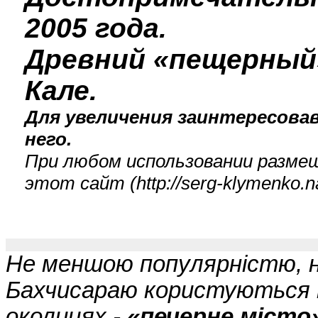
2005 года.
Древний «пещерный
Кале.
Для увеличения заинтересова
него.
При любом использовании размещ
этот сайт (
http://serg-klymenko
Не меншою популярністю, 
Бахчисараю користуються п
околицях -
«печерне місто