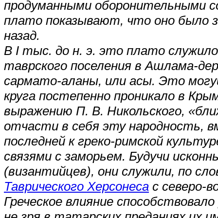
продуманными оборонительными со
плато показывают, что оно было з
назад.
В I тыс. до н. э. это плато служ
таврского поселения в Ашлама-де
сармато-аланы, или асы. Это мог
круга постепенно проникало в Крым
выражению П. В. Никольского, «бл
отчасти в себя эту народность, в
последней к греко-римской культу
связями с заморьем. Будучи исконн
(византийцев), они служили, по с
Таврического Херсонеса
с северо-в
Греческое влияние способствовало
не зря в татарских преданиях их 