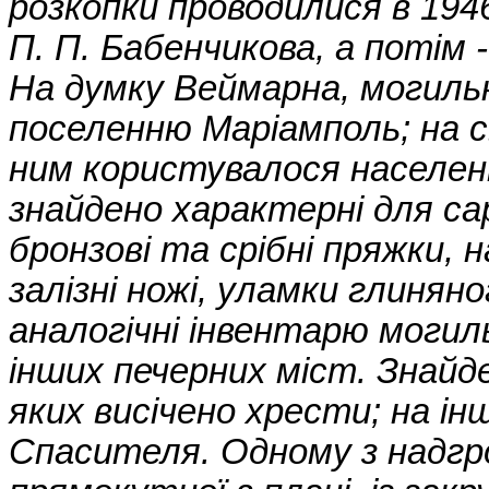
розкопки проводилися в 194
П. П. Бабенчикова, а потім 
На думку Веймарна, могиль
поселенню Маріамполь; на с
ним користувалося населенн
знайдено характерні для с
бронзові та срібні пряжки, н
залізні ножі, уламки глиняно
аналогічні інвентарю могил
інших печерних міст. Знайд
яких висічено хрести; на і
Спасителя. Одному з надгро