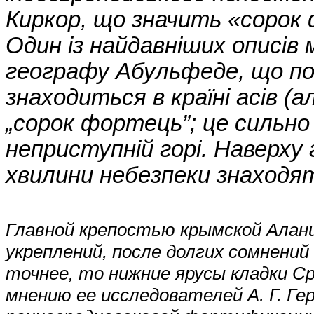
Киркор, що значить «сорок
Один із найдавніших описів
географу Абульфеде, що поб
знаходиться в країні асів (а
„сорок фортець”; це сильно
неприступній горі. Наверху 
хвилини небезпеки знаходя
Главной крепостью крымской Алани
укреплений, после долгих сомнений 
точнее, то нижние ярусы кладки С
мнению ее исследователей А. Г. Ге