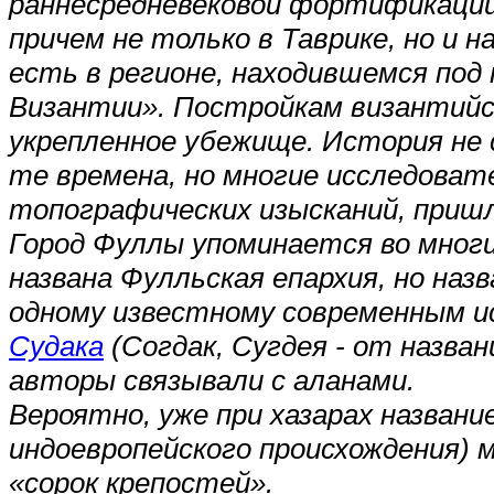
раннесредневековой фортификации,
причем не только в Таврике, но и н
есть в регионе, находившемся под
Византии». Постройкам византийс
укрепленное убежище. История не 
те времена, но многие исследовате
топографических изысканий, пришл
Город Фуллы упоминается во многи
названа Фулльская епархия, но наз
одному известному современным и
Судака
(Согдак, Сугдея - от назван
авторы связывали с аланами.
Вероятно, уже при хазарах название
индоевропейского происхождения) 
«сорок крепостей».