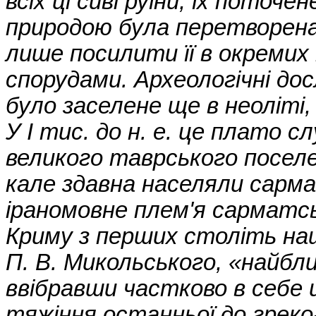
всіх ці сиві руїни, їх поточ
природою була перетворена
лише посилити її в окреми
спорудами. Археологічні до
було заселене ще в неоліті,
У I тис. до н. е. це плато
великого таврського посел
кале здавна населяли сарма
іраномовне плем'я сарматс
Криму з перших століть нашо
П. В. Микольського, «найбли
ввібравши частково в себе ц
тяжіння останньої до греко