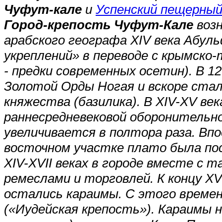
Чуфут-кале
и
Успенский пещерны
Город-крепость Чуфут-Кале
возн
арабского географа XIV века Абул
укреплений» в переводе с крымско-
- предки современных осетин). В 1
Золотой Орды Ногая и вскоре ста
княжества (базилика). В XIV-XV в
раннесредневековой оборонительн
увеличивается в полтора раза. Вп
восточном участке плато была по
XIV-XVII веках в городе вместе с
ремеслами и торговлей. К концу XV
остались караимы. С этого време
(«Иудейская крепость»). Караимы 