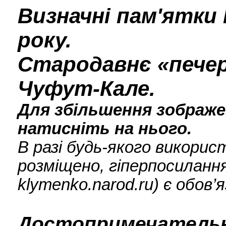
Визначні пам'ятки 
року.
Стародавнє «пече
Чуфут-Кале.
Для збільшення зображен
натисніть на нього.
В разі будь-якого викори
розміщено, гіперпосилання
klymenko.narod.ru) є обов’
Достопримечательн