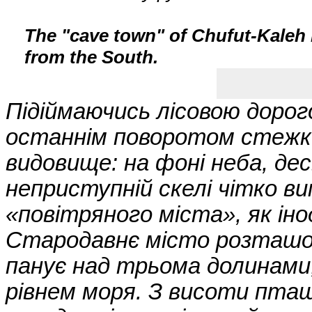
The "cave town" of Chufut-Kaleh 
from the South.
Підіймаючись лісовою дорог
останнім поворотом стежк
видовище: на фоні неба, де
неприступній скелі чітко 
«повітряного міста», як ін
Стародавнє місто розташов
панує над трьома долинами,
рівнем моря. З висоти пта