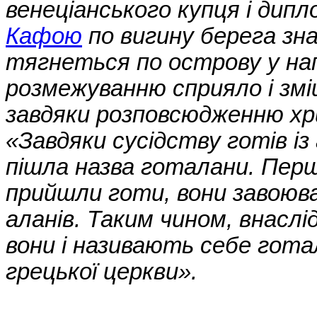
венеціанського купця і дип
Кафою
по вигину берега зна
тягнеться по острову у на
розмежуванню сприяло і змі
завдяки розповсюдженню хр
«Завдяки сусідству готів із
пішла назва готалани. Перш
прийшли готи, вони завоювали
аланів. Таким чином, внаслі
вони і називають себе готал
грецької церкви».