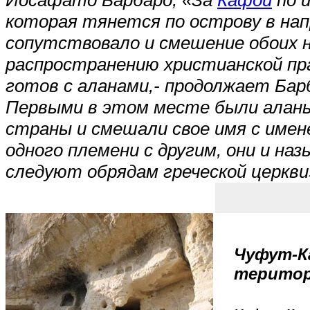
Иосафато Барбаро, «За
Кафой
по и
которая тянется по острову в нап
сопутствовало и смешение обоих н
распространению христианской пр
готов с аланами,- продолжает Бар
Первыми в этом месте были аланы
страны и смешали свое имя с имен
одного племени с другим, они и на
следуют обрядам греческой церкви
Чуфут-Ка
територ