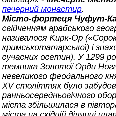
печерний монастир
.
Місто-фортеця Чуфут-К
свідченням арабського гео
називалося Kирк-Ор («Сорок 
кримськотатарської) і знахо
сучасних осетин). У 1299 ро
темника Золотої Орди Ног
невеликого феодального княз
XV століттях було забудова
ранньосередньовічного обо
міста збільшилася в півтор
міста на східній ділянці пл