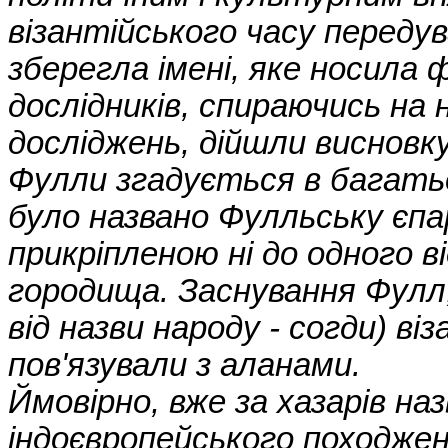
візантійського часу передув
зберегла імені, яке носила
дослідників, спираючись на 
досліджень, дійшли висновк
Фулли згадується в багатьо
було названо Фулльську єпа
прикріпленою ні до одного 
городища. Заснування Фулл
від назви народу - согди) ві
пов'язували з аланами.
Ймовірно, вже за хазарів на
індоєвропейського походжен