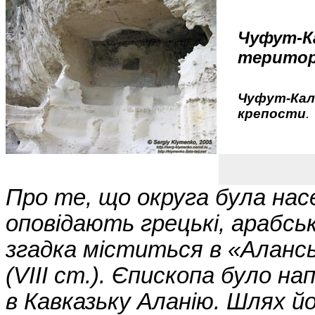
Чуфут-Ка
територ
Чуфут-Кал
крепости
.
Про те, що округа була на
оповідають грецькі, арабсь
згадка міститься в «Аланс
(VIII ст.). Єпископа було н
в Кавказьку Аланію. Шлях йо