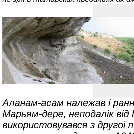
Аланам-асам належав і ранн
Марьям-дере, неподалік від
використовувався з другої 