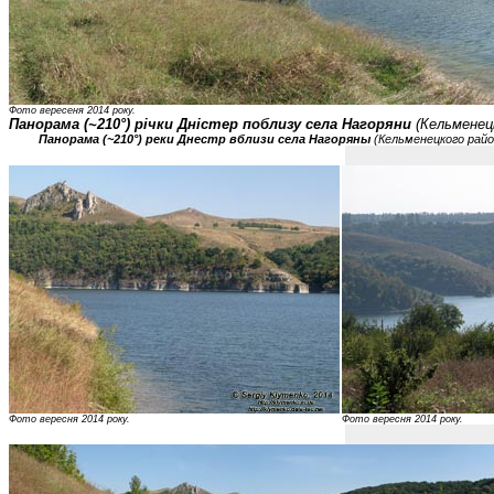
Фото вересеня 2014 року.
Панорама (~210°) річки Дністер поблизу села Нагоряни
(Кельменец
Панорама (~210°) реки Днестр вблизи села Нагоряны
(Кельменецкого рай
Фото вересня 2014 року.
Фото вересня 2014 року.