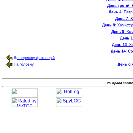
День третій
: 
День 4
: Петр
День 7
:
Χ
День 8
: Χανιώτη
День 9
: Χαν
День 1
День 13
: Χ
День 14
:
Co
До переліку фотосерій
На головну
День сі
Усі права заст