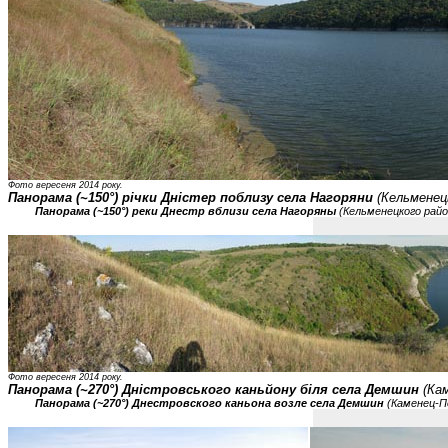
Фото вересеня 2014 року.
Панорама (~150°) річки Дністер поблизу села Нагоряни
(Кельменець
Панорама (~150°) реки Днестр вблизи села Нагоряны
(Кельменецкого райо
Фото вересеня 2014 року.
Панорама (~270°) Дністровського каньйону біля села Демшин
(Кам
Панорама (~270°) Днестровского каньона возле села Демшин
(Каменец-По