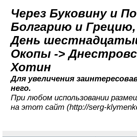
Через Буковину и П
Болгарию и Грецию,
День шестнадцатый:
Окопы -> Днестровск
Хотин
Для увеличения заинтересова
него.
При любом использовании разме
на этот сайт (
http://serg-klyme