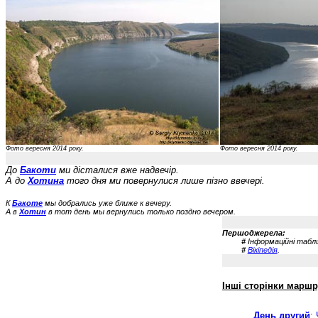
Фото вересня 2014 року.
Фото вересня 2014 року.
До
Бакоти
ми дісталися вже надвечір.
А до
Хотина
того дня ми повернулися лише пізно ввечері.
К
Бакоте
мы добрались уже ближе к вечеру.
А в
Хотин
в тот день мы вернулись только поздно вечером.
Першоджерела:
#
Інформаційні таблиц
#
Вікіпедія
.
Інші сторінки маршру
День другий
: