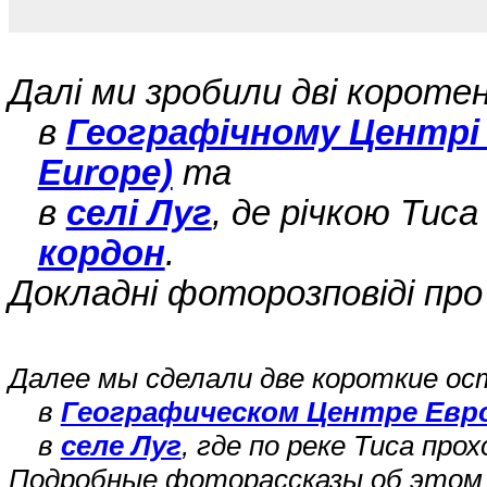
Далі ми зробили дві коротен
в
Географічному Центрі Є
Europe)
та
в
селі Луг
, де річкою Тис
кордон
.
Докладні фоторозповіді про
Далее мы сделали две короткие ос
в
Географическом Центре Европ
в
селе Луг
, где по реке Тиса пр
Подробные фоторассказы об этом 