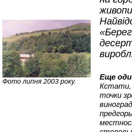
живопи
Найвідо
«Берег
десерт
виробл
Еще оди
Фото липня 2003 року.
Кстати, 
точки зр
виноград
предгорь
местнос
столовые