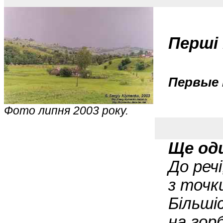
Перші 
Первые 
Фото липня 2003 року.
Ще од
До реч
з точк
Більші
на гор