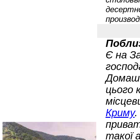
десертн
производ
Побли
Є на З
господ
Домашн
цього 
місцев
Криму
.
приват
такої 