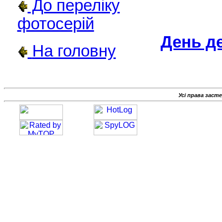
До переліку
фотосерій
День д
На головну
Усі права заст