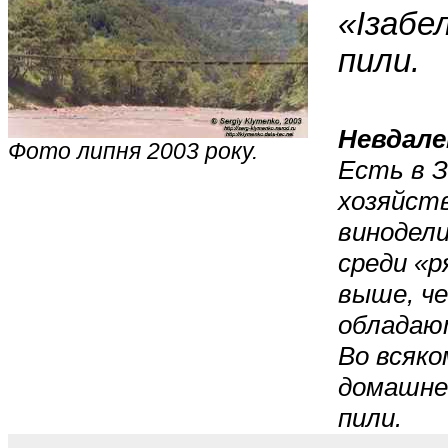
«Ізабе
пили.
Невдале
Фото липня 2003 року.
Есть в З
хозяйств
винодели
среди «
выше, ч
обладаю
Во всяко
домашней
пили.