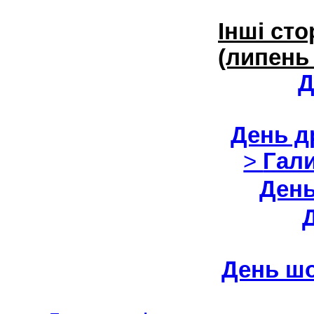
Інші сто
(липень 
Д
День д
>
Гал
День
День ш