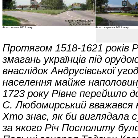
Фото липня 2003 року.
Фото вересня 2013 року.
Протягом 1518-1621 років Р
змагань українців під орудо
внаслідок Андрусівської уго
населення майже наполовину.
1723 року Рівне перейшло до
С. Любомирський вважався 
Хто знає, як би виглядала 
за якого Річ Посполиту було