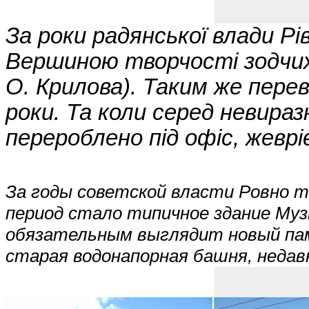
За роки радянської влади Р
Вершиною творчості зодчих
О. Крилова). Таким же пере
роки. Та коли серед невираз
перероблено під офіс, жеврі
За годы советской власти Ровно т
период стало типичное здание Му
обязательным выглядит новый памя
старая водонапорная башня, недав