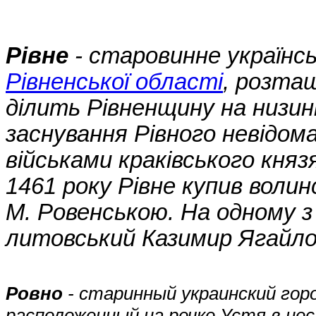
Рівне
- cтаровинне українсь
Рівненської області
, розташ
ділить Рівненщину на низинн
заснування Рівного невідом
військами краківського кня
1461 року Рівне купив волин
М. Ровенською. На одному з 
литовський Казимир Ягайло
Ровно
- старинный украинский гор
расположенный на речке Устя в нес