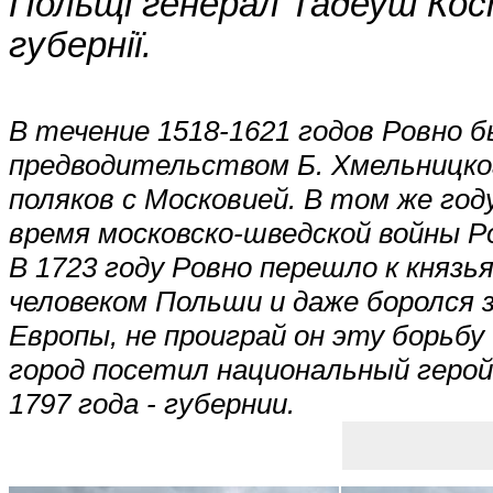
Польщі генерал Тадеуш Кост
губернії.
В течение 1518-1621 годов Ровно 
предводительством Б. Хмельницког
поляков с Московией. В том же год
время московско-шведской войны Ро
В 1723 году Ровно перешло к князь
человеком Польши и даже боролся 
Европы, не проиграй он эту борьбу
город посетил национальный герой
1797 года - губернии.