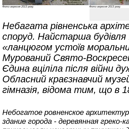
Фото вересня 2013 року.
Фото вересня 2013 року.
Небагата рівненська архіте
споруд. Найстарша будівля 
«ланцюгом устоїв моральних
Мурований Свято-Воскресенс
Єдина вціліла після війни 
Обласний краєзнавчий музей
гімназія, відома тим, що в 
Небогатое ровненское архитектур
здание города - деревянная греко