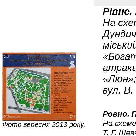
Рівне.
На схем
Дундича
міськи
«Богати
атракц
«Ліон»;
вул. В.
Ровно. 
На схеме
Фото вересня 2013 року.
Т. Г. Ше