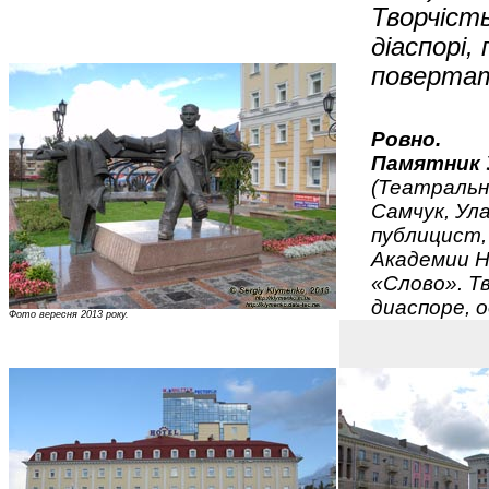
Творчість
діаспорі
повертат
Ровно.
Памятник 
(Театральн
Самчук, Ула
публицист,
Академии Н
«Слово». Т
диаспоре, о
Фото вересня 2013 року.