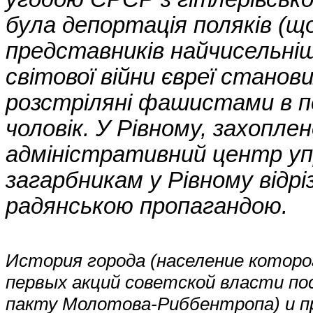
була депортація поляків (щ
представників найчисельнішо
світової війни євреї станов
розстріляні фашистами в пе
чоловік. У Рівному, захопл
адміністративний центр уп
загарбникам у Рівному відріз
радянською пропагандою.
История города (население которо
первых акций советской власти по
пакту Молотова-Риббентропа) и п