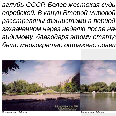
вглубь СССР. Более жестокая судь
еврейской. В канун Второй мировой
расстреляны фашистами в период ок
захваченном через неделю после н
видимому, благодаря этому статус
было многократно отражено совет
Фото липня 2003 року.
Фото липня 2003 року.